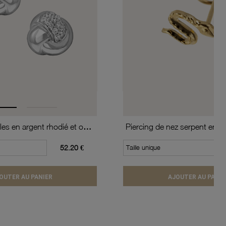
Boucles d'oreilles en argent rhodié et oxydes de zirconium
Piercing de nez serpent en or
52.20 €
Taille unique
OUTER AU PANIER
AJOUTER AU PANIE