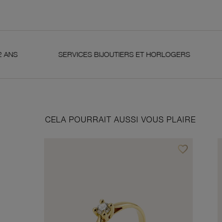
SERVICES BIJOUTIERS ET HORLOGERS
SATISFAIT
CELA POURRAIT AUSSI VOUS PLAIRE
favorite_border
Ajouter à vos f