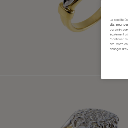
La société De
site, pour pe
paramétrage e
également uti
"continuer s
site. Votre c
changer d'av