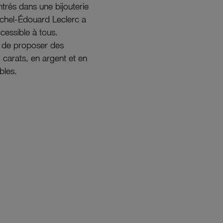
ntrés dans une bijouterie
ichel-Édouard Leclerc a
ccessible à tous.
s de proposer des
8 carats, en argent et en
bles.