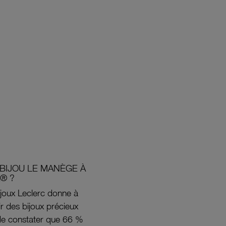
BIJOU LE MANÈGE À
® ?
joux Leclerc donne à
rir des bijoux précieux
s de constater que 66 %