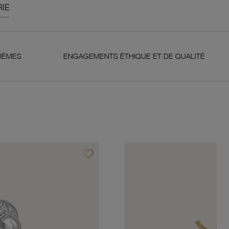
IE
ENGAGEMENTS ÉTHIQUE ET DE QUALITÉ
GARANTI
favorite_border
Ajouter à vos favoris