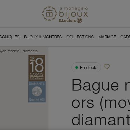
Si
Retour à l'accueil du
You
ICONIQUES
BIJOUX & MONTRES
COLLECTIONS
MARIAGE
CAD
oyen modèle), diamants
favorite_border
●
En stock
Ajouter à vos f
Bague m
ors (mo
diaman