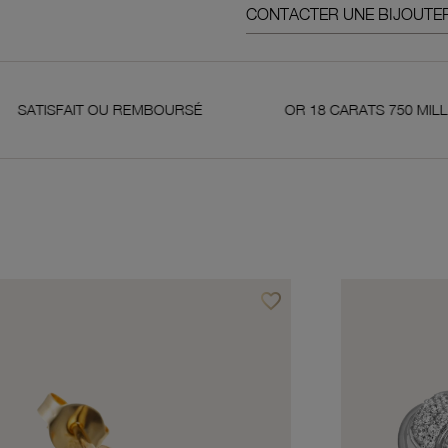
CONTACTER UNE BIJOUTER
 OU REMBOURSÉ
OR 18 CARATS 750 MILLIÈMES
favorite_border
avoris
Ajouter à vos favoris