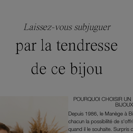
Laissez-vous subjuguer
par la tendresse
de ce bijou
POURQUOI CHOISIR UN 
BIJOUX
Depuis 1986, le Manège à Bi
chacun la possibilité de s'off
quand il le souhaite. Surpri