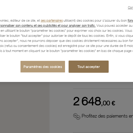
Référence :
41309423
Con
vinlec, éditeur de ce site, et
ses partenaires
utilise(nt) des cookies pour s'assurer du bon
fon
rsonnaliser son contenu et ses publicités et pour analyser son trafic.
Vous pouvez accéder au 
n utilisant le bouton “paramétrer les cookies” pour exprimer vos choix sur les cookies. Vou
Description
liser le bouton "tout accepter" pour autoriser le dépôt de tous les cookies. Enfin, si vous clique
ans accepter", nous ne pourrons déposer que des cookies strictement nécessaires au bon f
hoix (refus ou consentement des cookies) est enregistré pour ce site pour une durée de 6 mo
is à tout moment en cliquant sur le bouton "paramétrer les cookies" en bas de chaque page d
Caractéristiques détaillées
Paramètres des cookies
Tout accepter
Paiement, Livraison, Retours
2 648
,00 €
Profitez des paiements en