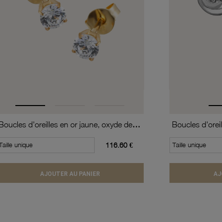
Boucles d'oreilles en or jaune, oxyde de zirconium (moyen modèle).
Taille unique
116.60 €
Taille unique
AJOUTER AU PANIER
AJ