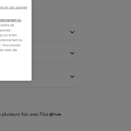
tinuer sans accepter
ctionnement du
centre de
s pouvez
z sur le lien
onctionnement du
is. Vous pouvez
e notre site.
 et Garantie
 plusieurs fois avec Floa