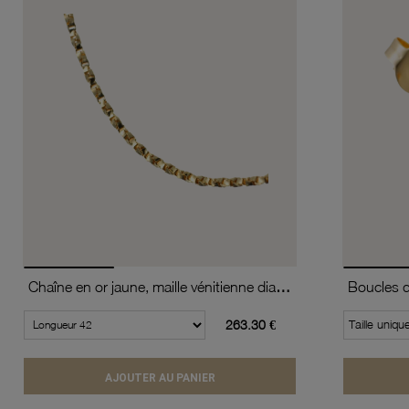
Chaîne en or jaune, maille vénitienne diamantée et torsadée
263.30 €
Taille uniqu
AJOUTER AU PANIER