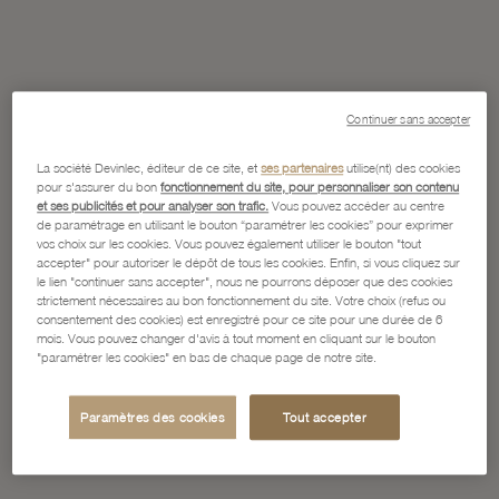
Continuer sans accepter
La société Devinlec, éditeur de ce site, et
ses partenaires
utilise(nt) des cookies
pour s'assurer du bon
fonctionnement du site, pour personnaliser son contenu
et ses publicités et pour analyser son trafic.
Vous pouvez accéder au centre
de paramétrage en utilisant le bouton “paramétrer les cookies” pour exprimer
vos choix sur les cookies. Vous pouvez également utiliser le bouton "tout
accepter" pour autoriser le dépôt de tous les cookies. Enfin, si vous cliquez sur
le lien "continuer sans accepter", nous ne pourrons déposer que des cookies
strictement nécessaires au bon fonctionnement du site. Votre choix (refus ou
consentement des cookies) est enregistré pour ce site pour une durée de 6
mois. Vous pouvez changer d'avis à tout moment en cliquant sur le bouton
"paramétrer les cookies" en bas de chaque page de notre site.
Paramètres des cookies
Tout accepter