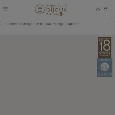
×
Sign in
Retour à l'accueil du site 
☰
You need to be logged in to save products in your wish list.
Rechercher un bijou, un cadeau, mariage, baptême...
Cancel
Sign in