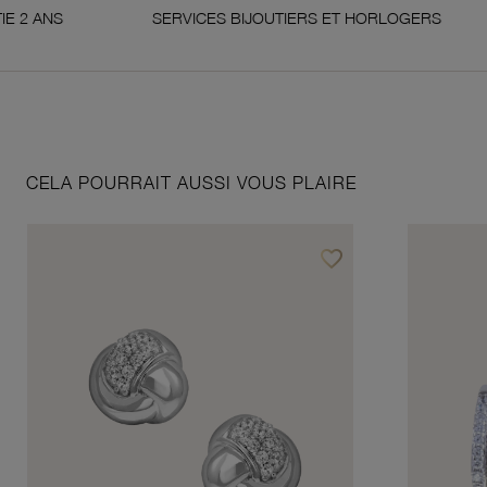
NS
SERVICES BIJOUTIERS ET HORLOGERS
S
CELA POURRAIT AUSSI VOUS PLAIRE
favorite_border
Ajouter à vos favoris