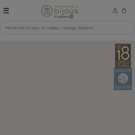
×
Sign in
Retour à l'accueil du site 
☰
You need to be logged in to save products in your wish list.
Rechercher un bijou, un cadeau, mariage, baptême...
Cancel
Sign in