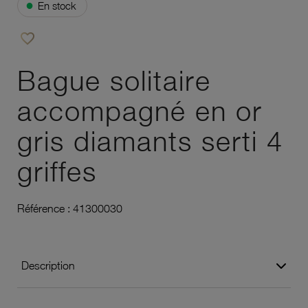
●
En stock
favorite_border
Ajouter à vos favoris
Bague solitaire
accompagné en or
gris diamants serti 4
griffes
Référence :
41300030
Description