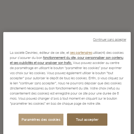
Continuer sans accepter
La société Devinlec, éditeur de ce site, et
ses partenaires
utilise(nt) des cookies
pour s'assurer du bon
fonctionnement du site, pour personnaliser son contenu
et ses publicités et pour analyser son trafic.
Vous pouvez accéder au centre
de paramétrage en utilisant le bouton “paramétrer les cookies” pour exprimer
vos choix sur les cookies. Vous pouvez également utiliser le bouton "tout
accepter" pour autoriser le dépôt de tous les cookies. Enfin, si vous cliquez sur
le lien "continuer sans accepter", nous ne pourrons déposer que des cookies
strictement nécessaires au bon fonctionnement du site. Votre choix (refus ou
consentement des cookies) est enregistré pour ce site pour une durée de 6
mois. Vous pouvez changer d'avis à tout moment en cliquant sur le bouton
"paramétrer les cookies" en bas de chaque page de notre site.
Paramètres des cookies
Tout accepter