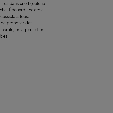
ntrés dans une bijouterie
ichel-Édouard Leclerc a
ccessible à tous.
s de proposer des
8 carats, en argent et en
bles.