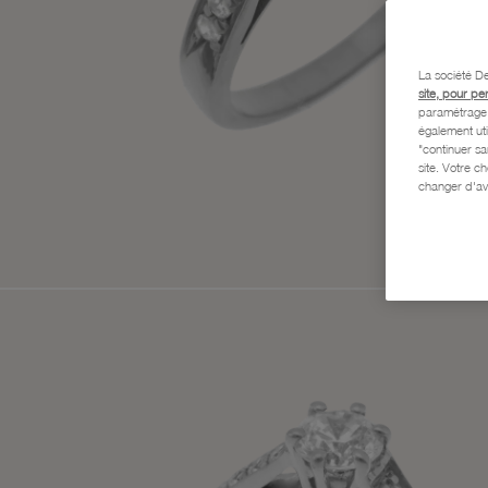
La société De
site, pour pe
paramétrage e
également uti
"continuer s
site. Votre c
changer d'av