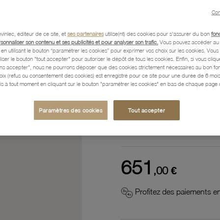
Référence :
41300017
Con
vinlec, éditeur de ce site, et
ses partenaires
utilise(nt) des cookies pour s'assurer du bon
fon
rsonnaliser son contenu et ses publicités et pour analyser son trafic.
Vous pouvez accéder au 
n utilisant le bouton “paramétrer les cookies” pour exprimer vos choix sur les cookies. Vou
Description
liser le bouton "tout accepter" pour autoriser le dépôt de tous les cookies. Enfin, si vous clique
ans accepter", nous ne pourrons déposer que des cookies strictement nécessaires au bon f
hoix (refus ou consentement des cookies) est enregistré pour ce site pour une durée de 6 mo
is à tout moment en cliquant sur le bouton "paramétrer les cookies" en bas de chaque page d
Caractéristiques détaillées
Paramètres des cookies
Tout accepter
Paiement, Livraison, Retours
651
,00 €
Profitez des paiements en