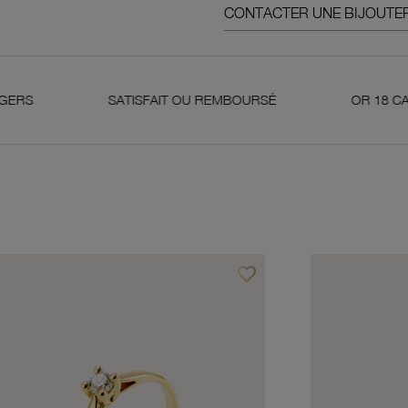
CONTACTER UNE BIJOUTER
SATISFAIT OU REMBOURSÉ
OR 18 CARATS 750 MI
favorite_border
avoris
Ajouter à vos favoris