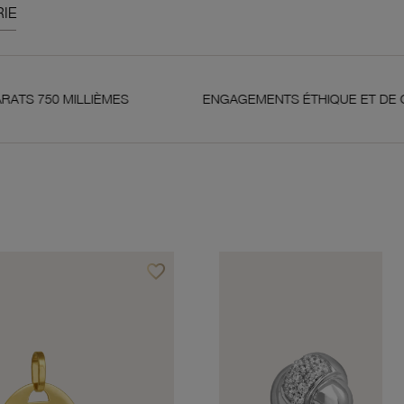
IE
LLIÈMES
ENGAGEMENTS ÉTHIQUE ET DE QUALITÉ
favorite_border
Ajouter à vos favoris