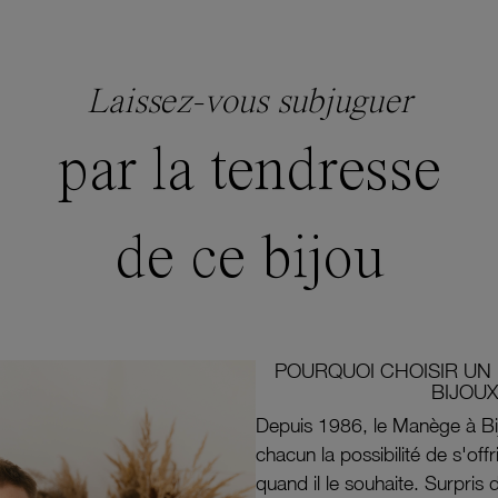
Laissez-vous subjuguer
par la tendresse
de ce bijou
POURQUOI CHOISIR UN 
BIJOUX
Depuis 1986, le Manège à Bi
chacun la possibilité de s'off
quand il le souhaite. Surpri