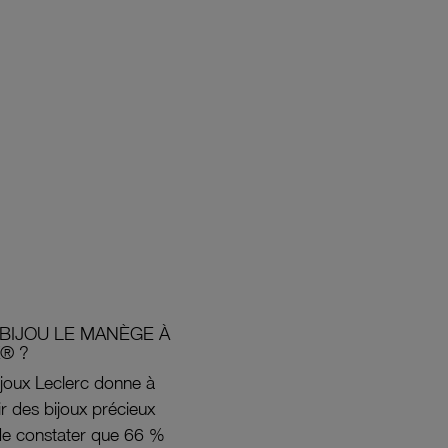
BIJOU LE MANÈGE À
® ?
joux Leclerc donne à
rir des bijoux précieux
s de constater que 66 %