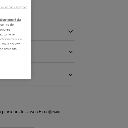
tinuer sans accepter
ctionnement du
centre de
s pouvez
z sur le lien
onctionnement du
is. Vous pouvez
e notre site.
 et Garantie
 plusieurs fois avec Floa