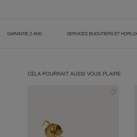
 2 ANS
SERVICES BIJOUTIERS ET HORLOGERS
CELA POURRAIT AUSSI VOUS PLAIRE
favorite_border
Ajouter à vos f