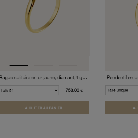
Bague solitaire en or jaune, diamant,4 griffes
Pendentif en o
758.00 €
Taille unique
AJOUTER AU PANIER
AJ