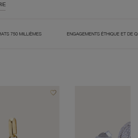
IE
LIÈMES
ENGAGEMENTS ÉTHIQUE ET DE QUALITÉ
favorite_border
Ajouter à vos favoris