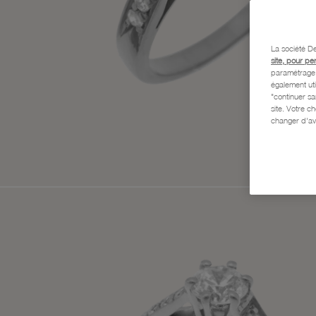
La société De
site, pour pe
paramétrage e
également uti
"continuer s
site. Votre c
changer d'av