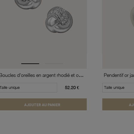
Boucles d'oreilles en argent rhodié et oxydes de zirconium
Pendentif or j
Taille unique
52.20 €
Taille unique
AJOUTER AU PANIER
AJ