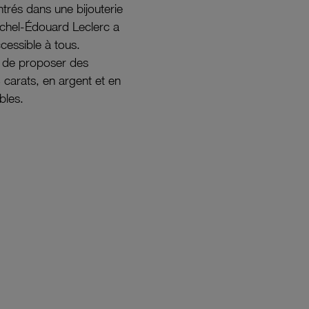
ntrés dans une bijouterie
ichel-Édouard Leclerc a
ccessible à tous.
s de proposer des
8 carats, en argent et en
bles.