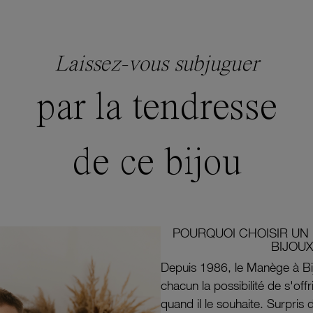
Laissez-vous subjuguer
par la tendresse
de ce bijou
POURQUOI CHOISIR UN 
BIJOUX
Depuis 1986, le Manège à Bi
chacun la possibilité de s'off
quand il le souhaite. Surpri