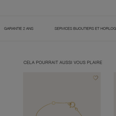
2 ANS
SERVICES BIJOUTIERS ET HORLOGERS
CELA POURRAIT AUSSI VOUS PLAIRE
favorite_border
Ajouter à vos f