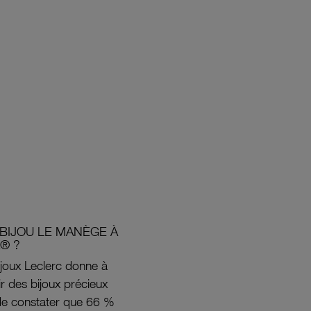
BIJOU LE MANÈGE À
® ?
joux Leclerc donne à
rir des bijoux précieux
s de constater que 66 %