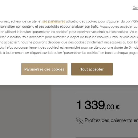
Référence :
41300024
Con
vinlec, éditeur de ce site, et
ses partenaires
utilise(nt) des cookies pour s'assurer du bon
fon
rsonnaliser son contenu et ses publicités et pour analyser son trafic.
Vous pouvez accéder au 
n utilisant le bouton “paramétrer les cookies” pour exprimer vos choix sur les cookies. Vou
Description
liser le bouton "tout accepter" pour autoriser le dépôt de tous les cookies. Enfin, si vous clique
ans accepter", nous ne pourrons déposer que des cookies strictement nécessaires au bon f
hoix (refus ou consentement des cookies) est enregistré pour ce site pour une durée de 6 mo
is à tout moment en cliquant sur le bouton "paramétrer les cookies" en bas de chaque page d
Caractéristiques détaillées
Paramètres des cookies
Tout accepter
Paiement, Livraison, Retours
1 339
,00 €
Profitez des paiements en