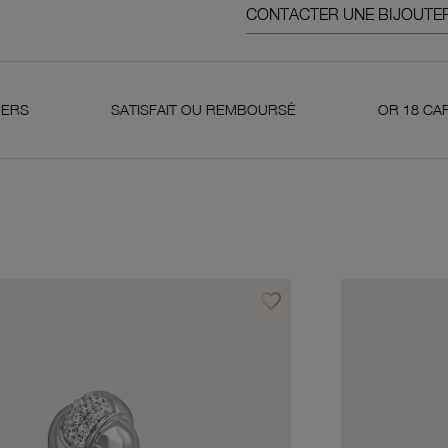
CONTACTER UNE BIJOUTER
SATISFAIT OU REMBOURSÉ
OR 18 CARATS 750 MIL
favorite_border
avoris
Ajouter à vos favoris