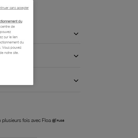
tinuer sans accepter
ctionnement du
centre de
s pouvez
z sur le lien
onctionnement du
is. Vous pouvez
e notre site.
 et Garantie
 plusieurs fois avec Floa