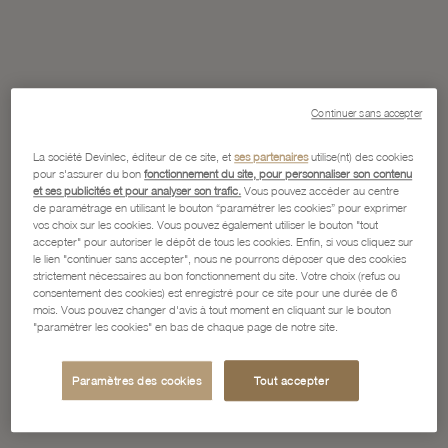
Continuer sans accepter
La société Devinlec, éditeur de ce site, et
ses partenaires
utilise(nt) des cookies
pour s'assurer du bon
fonctionnement du site, pour personnaliser son contenu
et ses publicités et pour analyser son trafic.
Vous pouvez accéder au centre
de paramétrage en utilisant le bouton “paramétrer les cookies” pour exprimer
vos choix sur les cookies. Vous pouvez également utiliser le bouton "tout
accepter" pour autoriser le dépôt de tous les cookies. Enfin, si vous cliquez sur
le lien "continuer sans accepter", nous ne pourrons déposer que des cookies
strictement nécessaires au bon fonctionnement du site. Votre choix (refus ou
consentement des cookies) est enregistré pour ce site pour une durée de 6
mois. Vous pouvez changer d'avis à tout moment en cliquant sur le bouton
"paramétrer les cookies" en bas de chaque page de notre site.
Paramètres des cookies
Tout accepter