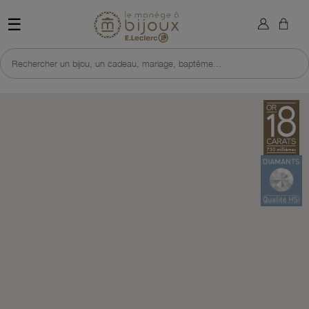
×
Sign in
Retour à l'accueil du site 
☰
You need to be logged in to save products in your wish list.
Rechercher un bijou, un cadeau, mariage, baptême...
Cancel
Sign in