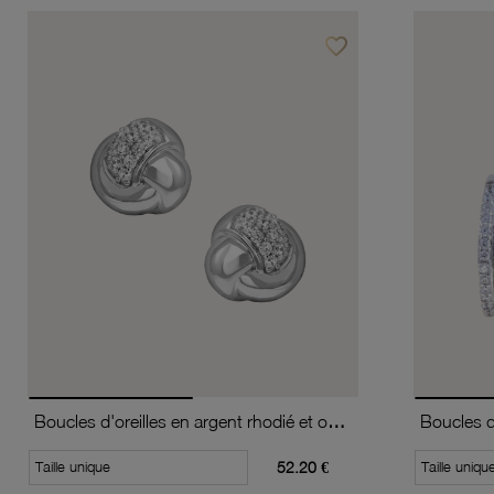
favorite_border
Ajouter à vos favoris
Boucles d'oreilles en argent rhodié et oxydes de zirconium
Taille unique
52.20 €
Taille uniqu