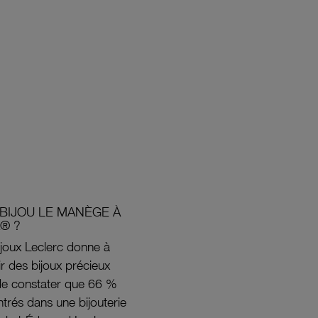
BIJOU LE MANÈGE À
® ?
joux Leclerc donne à
rir des bijoux précieux
s de constater que 66 %
ntrés dans une bijouterie