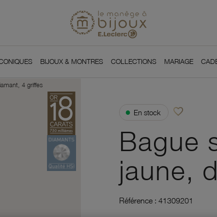
Si
Retour à l'accueil du
You
ICONIQUES
BIJOUX & MONTRES
COLLECTIONS
MARIAGE
CAD
iamant, 4 griffes
favorite_border
●
En stock
Ajouter à vos f
Bague so
jaune, d
Référence :
41309201