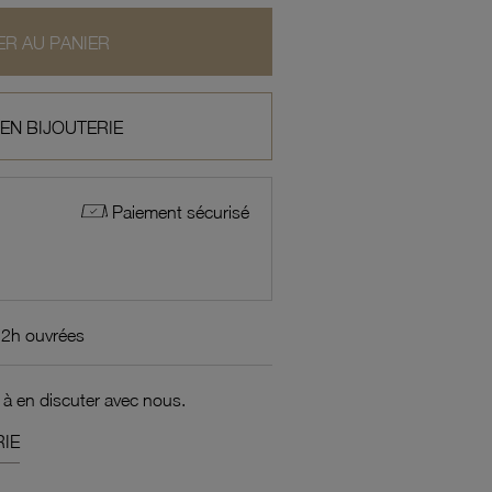
R AU PANIER
 EN BIJOUTERIE
Paiement sécurisé
72h ouvrées
 à en discuter avec nous.
IE