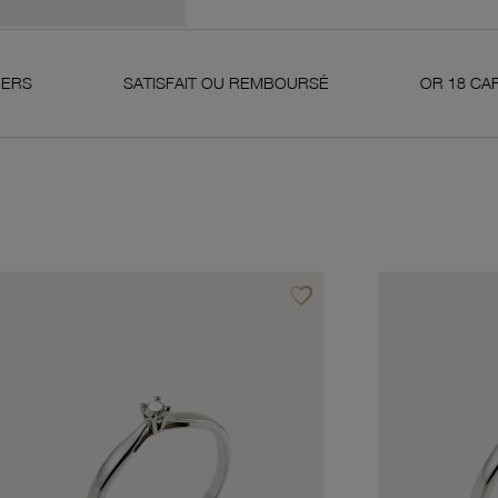
SATISFAIT OU REMBOURSÉ
OR 18 CARATS 750 MI
favorite_border
avoris
Ajouter à vos favoris