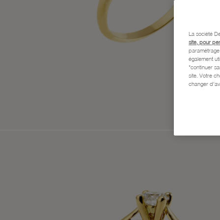
La société De
site, pour pe
paramétrage e
également uti
"continuer s
site. Votre c
changer d'av