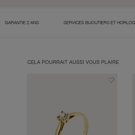
 2 ANS
SERVICES BIJOUTIERS ET HORLOGERS
CELA POURRAIT AUSSI VOUS PLAIRE
favorite_border
Ajouter à vos f