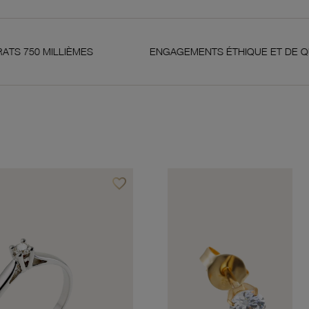
LLIÈMES
ENGAGEMENTS ÉTHIQUE ET DE QUALITÉ
favorite_border
Ajouter à vos favoris