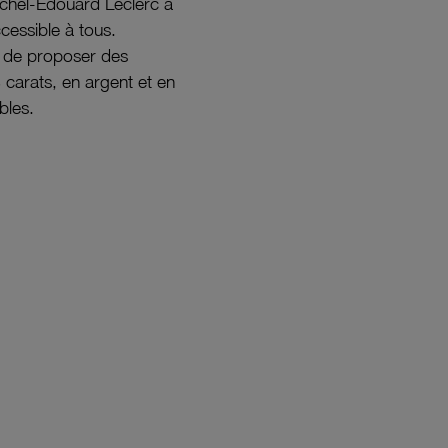
ichel-Édouard Leclerc a
ccessible à tous.
s de proposer des
8 carats, en argent et en
bles.