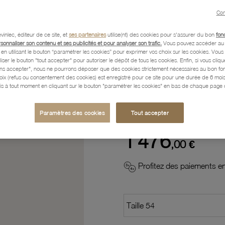
Con
Description
vinlec, éditeur de ce site, et
ses partenaires
utilise(nt) des cookies pour s'assurer du bon
fon
rsonnaliser son contenu et ses publicités et pour analyser son trafic.
Vous pouvez accéder au 
n utilisant le bouton “paramétrer les cookies” pour exprimer vos choix sur les cookies. Vou
Caractéristiques détaillées
liser le bouton "tout accepter" pour autoriser le dépôt de tous les cookies. Enfin, si vous clique
ans accepter", nous ne pourrons déposer que des cookies strictement nécessaires au bon f
hoix (refus ou consentement des cookies) est enregistré pour ce site pour une durée de 6 mo
is à tout moment en cliquant sur le bouton "paramétrer les cookies" en bas de chaque page d
Paiement, Livraison, Retours
Paramètres des cookies
Tout accepter
1 476
,00 €
Profitez des paiements en