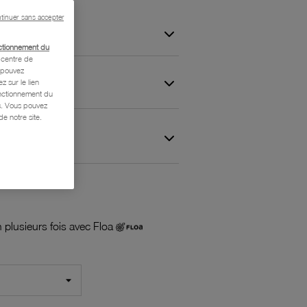
tinuer sans accepter
ctionnement du
centre de
s pouvez
z sur le lien
onctionnement du
is. Vous pouvez
e notre site.
 et Garantie
 plusieurs fois avec Floa