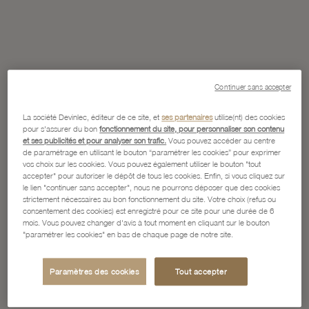
Continuer sans accepter
La société Devinlec, éditeur de ce site, et
ses partenaires
utilise(nt) des cookies
pour s'assurer du bon
fonctionnement du site, pour personnaliser son contenu
et ses publicités et pour analyser son trafic.
Vous pouvez accéder au centre
de paramétrage en utilisant le bouton “paramétrer les cookies” pour exprimer
vos choix sur les cookies. Vous pouvez également utiliser le bouton "tout
accepter" pour autoriser le dépôt de tous les cookies. Enfin, si vous cliquez sur
le lien "continuer sans accepter", nous ne pourrons déposer que des cookies
strictement nécessaires au bon fonctionnement du site. Votre choix (refus ou
consentement des cookies) est enregistré pour ce site pour une durée de 6
mois. Vous pouvez changer d'avis à tout moment en cliquant sur le bouton
"paramétrer les cookies" en bas de chaque page de notre site.
Paramètres des cookies
Tout accepter