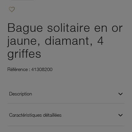
favorite_border
Ajouter à vos favoris
Bague solitaire en or
jaune, diamant, 4
griffes
Référence :
41308200
Description
Caractéristiques détaillées