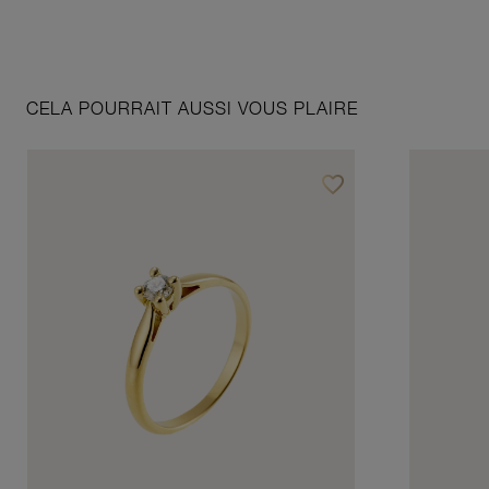
CELA POURRAIT AUSSI VOUS PLAIRE
favorite_border
Ajouter à vos favoris