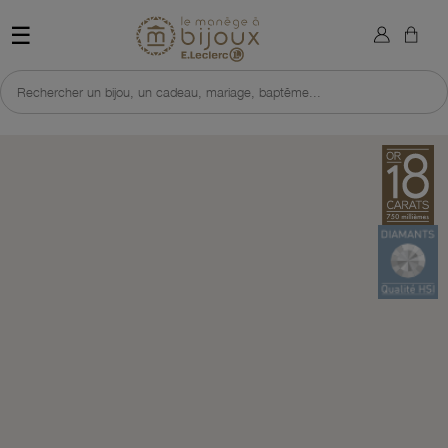
×
Sign in
Retour à l'accueil du site 
☰
You need to be logged in to save products in your wish list.
Rechercher un bijou, un cadeau, mariage, baptême...
Cancel
Sign in