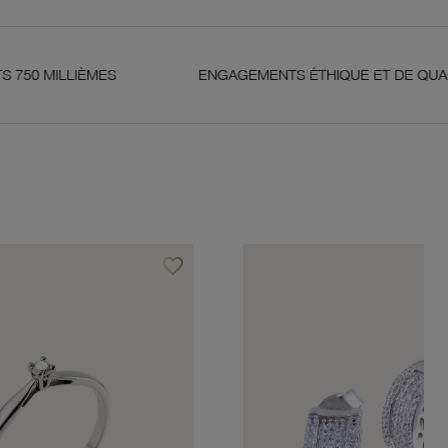
ENGAGEMENTS ÉTHIQUE ET DE QUALITÉ
GAR
favorite_border
Ajouter à vos favoris