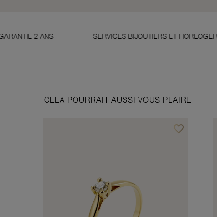
SERVICES BIJOUTIERS ET HORLOGERS
SATIS
CELA POURRAIT AUSSI VOUS PLAIRE
favorite_border
Ajouter à vos f