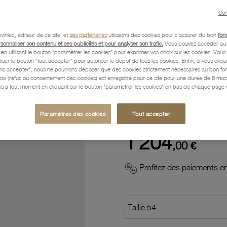
Con
Description
vinlec, éditeur de ce site, et
ses partenaires
utilise(nt) des cookies pour s'assurer du bon
fon
rsonnaliser son contenu et ses publicités et pour analyser son trafic.
Vous pouvez accéder au 
n utilisant le bouton “paramétrer les cookies” pour exprimer vos choix sur les cookies. Vou
Caractéristiques détaillées
liser le bouton "tout accepter" pour autoriser le dépôt de tous les cookies. Enfin, si vous clique
ans accepter", nous ne pourrons déposer que des cookies strictement nécessaires au bon f
hoix (refus ou consentement des cookies) est enregistré pour ce site pour une durée de 6 mo
is à tout moment en cliquant sur le bouton "paramétrer les cookies" en bas de chaque page d
Paiement, Livraison, Retours
Paramètres des cookies
Tout accepter
1 204
,00 €
Profitez des paiements en