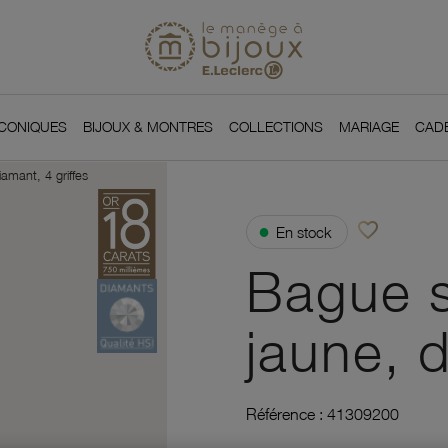
Si
Retour à l'accueil du
You
ICONIQUES
BIJOUX & MONTRES
COLLECTIONS
MARIAGE
CAD
iamant, 4 griffes
favorite_border
●
En stock
Ajouter à vos f
Bague so
jaune, d
Référence :
41309200