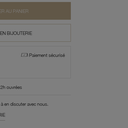
R AU PANIER
 EN BIJOUTERIE
Paiement sécurisé
72h ouvrées
 à en discuter avec nous.
IE