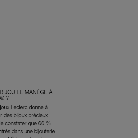
BIJOU LE MANÈGE À
® ?
joux Leclerc donne à
rir des bijoux précieux
s de constater que 66 %
ntrés dans une bijouterie