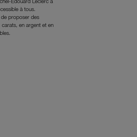
ichel-Édouard Leclerc a
ccessible à tous.
s de proposer des
8 carats, en argent et en
bles.