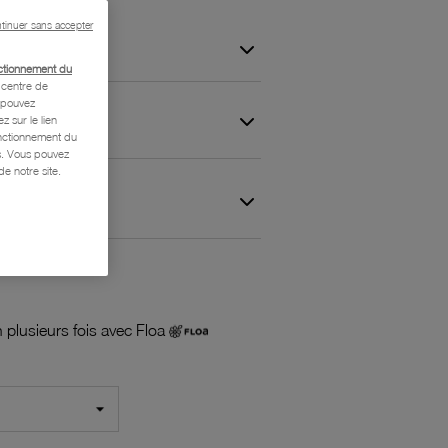
tinuer sans accepter
ctionnement du
centre de
s pouvez
z sur le lien
onctionnement du
is. Vous pouvez
e notre site.
 et Garantie
 plusieurs fois avec Floa