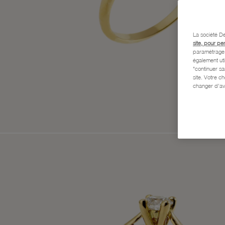
La société De
site, pour pe
paramétrage e
également uti
"continuer s
site. Votre c
changer d'av