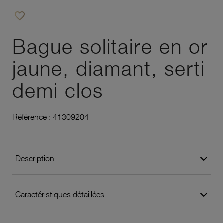
favorite_border
Ajouter à vos favoris
Bague solitaire en or
jaune, diamant, serti
demi clos
Référence :
41309204
Description
Caractéristiques détaillées