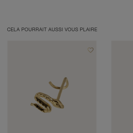
CELA POURRAIT AUSSI VOUS PLAIRE
favorite_border
Ajouter à vos favoris