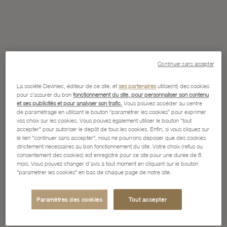
Continuer sans accepter
La société Devinlec, éditeur de ce site, et
ses partenaires
utilise(nt) des cookies
pour s'assurer du bon
fonctionnement du site, pour personnaliser son contenu
et ses publicités et pour analyser son trafic.
Vous pouvez accéder au centre
de paramétrage en utilisant le bouton “paramétrer les cookies” pour exprimer
vos choix sur les cookies. Vous pouvez également utiliser le bouton "tout
accepter" pour autoriser le dépôt de tous les cookies. Enfin, si vous cliquez sur
le lien "continuer sans accepter", nous ne pourrons déposer que des cookies
strictement nécessaires au bon fonctionnement du site. Votre choix (refus ou
consentement des cookies) est enregistré pour ce site pour une durée de 6
mois. Vous pouvez changer d'avis à tout moment en cliquant sur le bouton
"paramétrer les cookies" en bas de chaque page de notre site.
Paramètres des cookies
Tout accepter