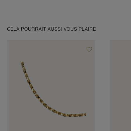
CELA POURRAIT AUSSI VOUS PLAIRE
favorite_border
Ajouter à vos favoris