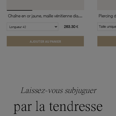
Chaîne en or jaune, maille vénitienne diamantée et torsadée
Piercing 
263.30 €
Taille uniqu
AJOUTER AU PANIER
Laissez-vous subjuguer
par la tendresse