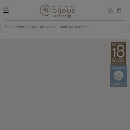
×
Sign in
Retour à l'accueil du site 
☰
You need to be logged in to save products in your wish list.
Rechercher un bijou, un cadeau, mariage, baptême...
Cancel
Sign in