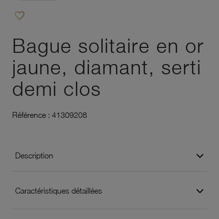
favorite_border
Ajouter à vos favoris
Bague solitaire en or
jaune, diamant, serti
demi clos
Référence :
41309208
Description
Caractéristiques détaillées