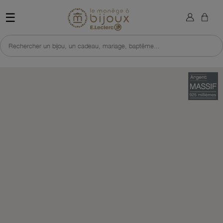
×
Sign in
Retour à l'accueil du site 
☰
You need to be logged in to save products in your wish list.
Rechercher un bijou, un cadeau, mariage, baptême...
Cancel
Sign in