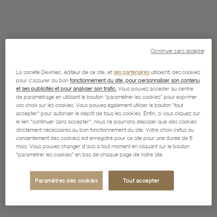
Continuer sans accepter
La société Devinlec, éditeur de ce site, et
ses partenaires
utilise(nt) des cookies
pour s'assurer du bon
fonctionnement du site, pour personnaliser son contenu
et ses publicités et pour analyser son trafic.
Vous pouvez accéder au centre
de paramétrage en utilisant le bouton “paramétrer les cookies” pour exprimer
vos choix sur les cookies. Vous pouvez également utiliser le bouton "tout
accepter" pour autoriser le dépôt de tous les cookies. Enfin, si vous cliquez sur
le lien "continuer sans accepter", nous ne pourrons déposer que des cookies
strictement nécessaires au bon fonctionnement du site. Votre choix (refus ou
consentement des cookies) est enregistré pour ce site pour une durée de 6
mois. Vous pouvez changer d'avis à tout moment en cliquant sur le bouton
"paramétrer les cookies" en bas de chaque page de notre site.
Paramètres des cookies
Tout accepter