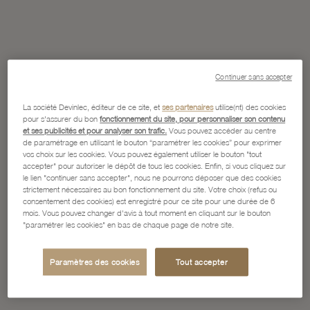
Continuer sans accepter
La société Devinlec, éditeur de ce site, et
ses partenaires
utilise(nt) des cookies
pour s'assurer du bon
fonctionnement du site, pour personnaliser son contenu
et ses publicités et pour analyser son trafic.
Vous pouvez accéder au centre
de paramétrage en utilisant le bouton “paramétrer les cookies” pour exprimer
vos choix sur les cookies. Vous pouvez également utiliser le bouton "tout
accepter" pour autoriser le dépôt de tous les cookies. Enfin, si vous cliquez sur
le lien "continuer sans accepter", nous ne pourrons déposer que des cookies
strictement nécessaires au bon fonctionnement du site. Votre choix (refus ou
consentement des cookies) est enregistré pour ce site pour une durée de 6
mois. Vous pouvez changer d'avis à tout moment en cliquant sur le bouton
"paramétrer les cookies" en bas de chaque page de notre site.
Paramètres des cookies
Tout accepter