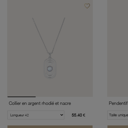
favorite_border
Ajouter à vos favoris
Collier en argent rhodié et nacre
Pendentif 
55.40 €
Taille uniqu