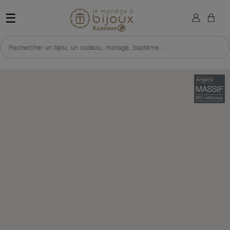
×
Sign in
Retour à l'accueil du site 
☰
You need to be logged in to save products in your wish list.
Rechercher un bijou, un cadeau, mariage, baptême...
Cancel
Sign in