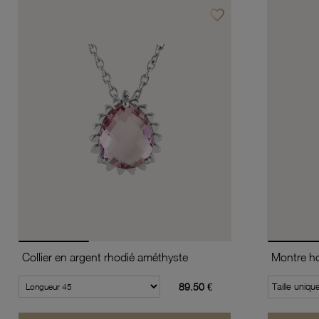
favorite_border
Ajouter à vos favoris
Collier en argent rhodié améthyste
89.50 €
Taille uniqu