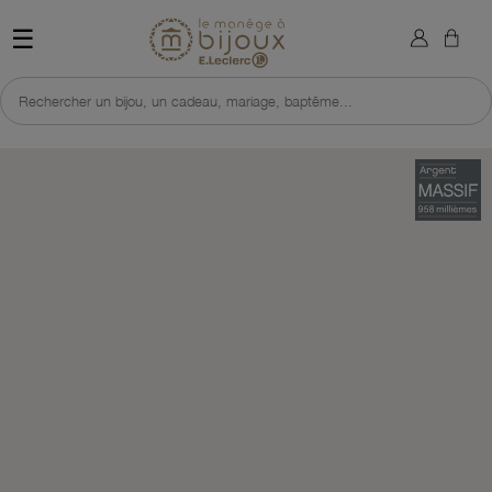
×
Sign in
Retour à l'accueil du site 
☰
You need to be logged in to save products in your wish list.
Rechercher un bijou, un cadeau, mariage, baptême...
Cancel
Sign in