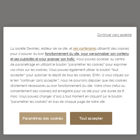
Continuer sans accepter
La société Devinlec, éditeur de ce site, et
ses partenaires
utilise(nt) des cookies
pour s'assurer du bon
fonctionnement du site, pour personnaliser son contenu
et ses publicités et pour analyser son trafic.
Vous pouvez accéder au centre
de paramétrage en utilisant le bouton “paramétrer les cookies” pour exprimer
vos choix sur les cookies. Vous pouvez également utiliser le bouton "tout
accepter" pour autoriser le dépôt de tous les cookies. Enfin, si vous cliquez sur
le lien "continuer sans accepter", nous ne pourrons déposer que des cookies
strictement nécessaires au bon fonctionnement du site. Votre choix (refus ou
consentement des cookies) est enregistré pour ce site pour une durée de 6
mois. Vous pouvez changer d'avis à tout moment en cliquant sur le bouton
"paramétrer les cookies" en bas de chaque page de notre site.
Paramètres des cookies
Tout accepter