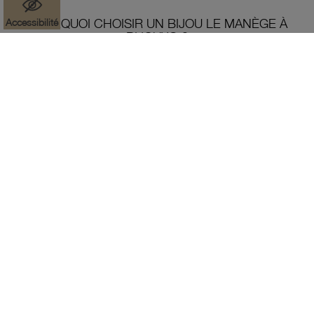
Accessibilité
POURQUOI CHOISIR UN BIJOU LE MANÈGE À
BIJOUX® ?
Depuis 1986, le Manège à Bijoux Leclerc donne à chacun la
possibilité de s'offrir des bijoux précieux quand il le souhaite.
Surpris de constater que 66 % de ses clients n’étaient pas
entrés dans une bijouterie depuis au moins cinq ans, Michel-
Édouard Leclerc a souhaité rendre la joaillerie accessible à
tous. Aujourd'hui, nous continuons de proposer des
collections de bijoux en or 18 carats, en argent et en plaqué
or à des tarifs abordables.
EN SAVOIR PLUS