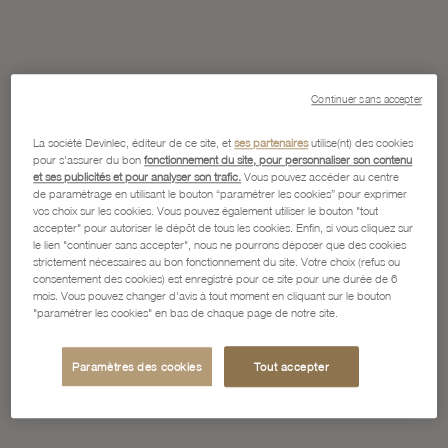
Continuer sans accepter
La société Devinlec, éditeur de ce site, et
ses partenaires
utilise(nt) des cookies
pour s'assurer du bon
fonctionnement du site, pour personnaliser son contenu
et ses publicités et pour analyser son trafic.
Vous pouvez accéder au centre
de paramétrage en utilisant le bouton “paramétrer les cookies” pour exprimer
vos choix sur les cookies. Vous pouvez également utiliser le bouton "tout
accepter" pour autoriser le dépôt de tous les cookies. Enfin, si vous cliquez sur
le lien "continuer sans accepter", nous ne pourrons déposer que des cookies
strictement nécessaires au bon fonctionnement du site. Votre choix (refus ou
consentement des cookies) est enregistré pour ce site pour une durée de 6
mois. Vous pouvez changer d'avis à tout moment en cliquant sur le bouton
"paramétrer les cookies" en bas de chaque page de notre site.
Paramètres des cookies
Tout accepter