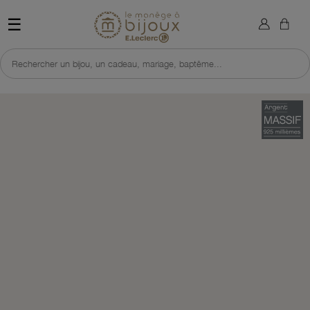
×
Sign in
Retour à l'accueil du site 
☰
You need to be logged in to save products in your wish list.
Rechercher un bijou, un cadeau, mariage, baptême...
Cancel
Sign in