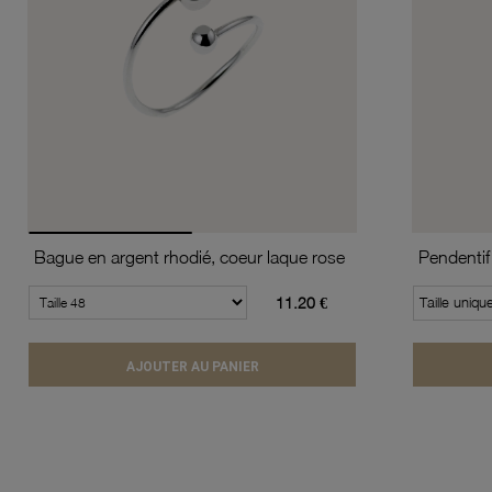
Bague en argent rhodié, coeur laque rose
Pendentif 
11.20 €
Taille uniqu
AJOUTER AU PANIER