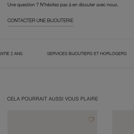
Une question ? N'hésitez pas à en discuter avec nous.
CONTACTER UNE BIJOUTERIE
 ANS
SERVICES BIJOUTIERS ET HORLOGERS
CELA POURRAIT AUSSI VOUS PLAIRE
favorite_border
Ajouter à vos favoris