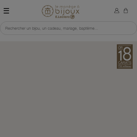
×
Sign in
Retour à l'accueil du site 
☰
You need to be logged in to save products in your wish list.
Rechercher un bijou, un cadeau, mariage, baptême...
Cancel
Sign in