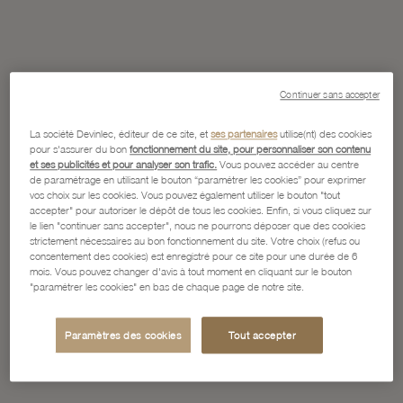
Continuer sans accepter
La société Devinlec, éditeur de ce site, et
ses partenaires
utilise(nt) des cookies
pour s'assurer du bon
fonctionnement du site, pour personnaliser son contenu
et ses publicités et pour analyser son trafic.
Vous pouvez accéder au centre
de paramétrage en utilisant le bouton “paramétrer les cookies” pour exprimer
vos choix sur les cookies. Vous pouvez également utiliser le bouton "tout
accepter" pour autoriser le dépôt de tous les cookies. Enfin, si vous cliquez sur
le lien "continuer sans accepter", nous ne pourrons déposer que des cookies
strictement nécessaires au bon fonctionnement du site. Votre choix (refus ou
consentement des cookies) est enregistré pour ce site pour une durée de 6
mois. Vous pouvez changer d'avis à tout moment en cliquant sur le bouton
"paramétrer les cookies" en bas de chaque page de notre site.
Paramètres des cookies
Tout accepter