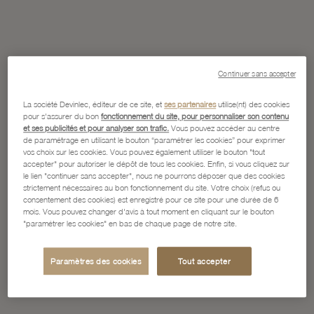
Continuer sans accepter
La société Devinlec, éditeur de ce site, et
ses partenaires
utilise(nt) des cookies
pour s'assurer du bon
fonctionnement du site, pour personnaliser son contenu
et ses publicités et pour analyser son trafic.
Vous pouvez accéder au centre
de paramétrage en utilisant le bouton “paramétrer les cookies” pour exprimer
vos choix sur les cookies. Vous pouvez également utiliser le bouton "tout
accepter" pour autoriser le dépôt de tous les cookies. Enfin, si vous cliquez sur
le lien "continuer sans accepter", nous ne pourrons déposer que des cookies
strictement nécessaires au bon fonctionnement du site. Votre choix (refus ou
consentement des cookies) est enregistré pour ce site pour une durée de 6
mois. Vous pouvez changer d'avis à tout moment en cliquant sur le bouton
"paramétrer les cookies" en bas de chaque page de notre site.
Paramètres des cookies
Tout accepter