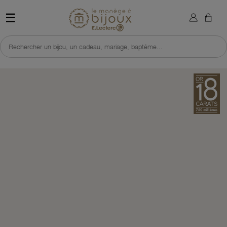
×
Sign in
Retour à l'accueil du site 
☰
You need to be logged in to save products in your wish list.
Rechercher un bijou, un cadeau, mariage, baptême...
Cancel
Sign in