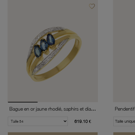
favorite_border
Ajouter à vos favoris
Bague en or jaune rhodié, saphirs et diamants
Pendentif
619.10 €
Taille uniqu