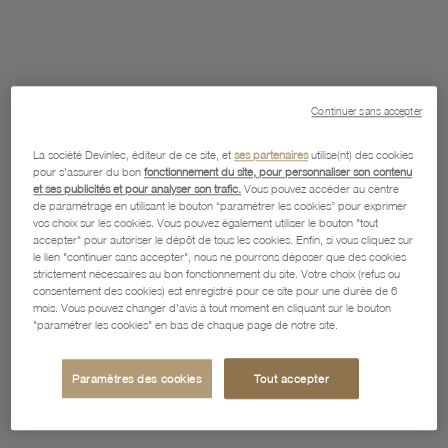
Continuer sans accepter
La société Devinlec, éditeur de ce site, et
ses partenaires
utilise(nt) des cookies
pour s'assurer du bon
fonctionnement du site, pour personnaliser son contenu
et ses publicités et pour analyser son trafic.
Vous pouvez accéder au centre
de paramétrage en utilisant le bouton “paramétrer les cookies” pour exprimer
vos choix sur les cookies. Vous pouvez également utiliser le bouton "tout
accepter" pour autoriser le dépôt de tous les cookies. Enfin, si vous cliquez sur
le lien "continuer sans accepter", nous ne pourrons déposer que des cookies
strictement nécessaires au bon fonctionnement du site. Votre choix (refus ou
consentement des cookies) est enregistré pour ce site pour une durée de 6
mois. Vous pouvez changer d'avis à tout moment en cliquant sur le bouton
"paramétrer les cookies" en bas de chaque page de notre site.
Paramètres des cookies
Tout accepter