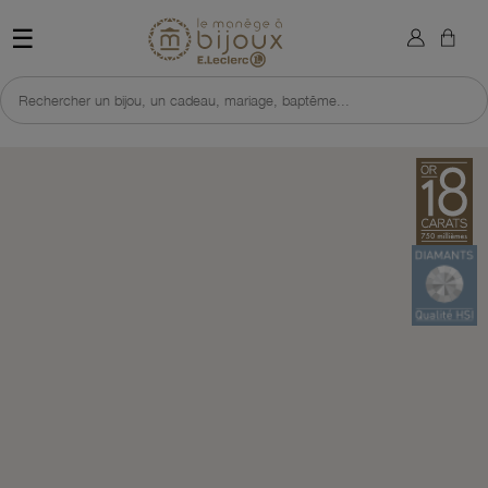
×
Sign in
Retour à l'accueil du site 
☰
You need to be logged in to save products in your wish list.
Rechercher un bijou, un cadeau, mariage, baptême...
Cancel
Sign in