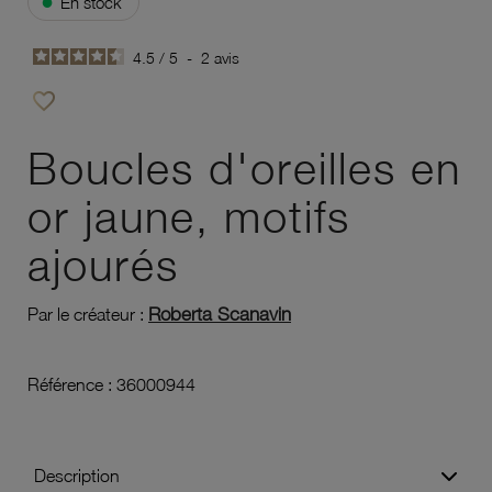
●
En stock
4.5
/
5
-
2
avis
favorite_border
Ajouter à vos favoris
Boucles d'oreilles en
or jaune, motifs
ajourés
Roberta Scanavin
Par le créateur :
Référence :
36000944
Description