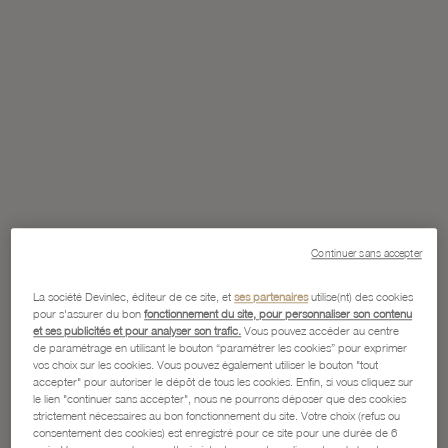
Continuer sans accepter
La société Devinlec, éditeur de ce site, et
ses partenaires
utilise(nt) des cookies
pour s'assurer du bon
fonctionnement du site, pour personnaliser son contenu
et ses publicités et pour analyser son trafic.
Vous pouvez accéder au centre
de paramétrage en utilisant le bouton “paramétrer les cookies” pour exprimer
vos choix sur les cookies. Vous pouvez également utiliser le bouton "tout
accepter" pour autoriser le dépôt de tous les cookies. Enfin, si vous cliquez sur
le lien "continuer sans accepter", nous ne pourrons déposer que des cookies
strictement nécessaires au bon fonctionnement du site. Votre choix (refus ou
consentement des cookies) est enregistré pour ce site pour une durée de 6