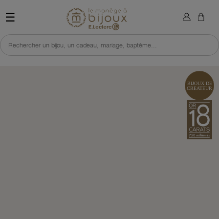
×
Sign in
Retour à l'accueil du site 
☰
You need to be logged in to save products in your wish list.
Rechercher un bijou, un cadeau, mariage, baptême...
Cancel
Sign in