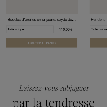
Boucles d'oreilles en or jaune, oxyde de zirconium (moyen modèle).
Pendentif
Taille unique
116.60 €
Taille uniqu
AJOUTER AU PANIER
Laissez-vous subjuguer
par la tendresse