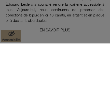
Édouard Leclerc a souhaité rendre la joaillerie accessible à
tous. Aujourd'hui, nous continuons de proposer des
collections de bijoux en or 18 carats, en argent et en plaqué
or à des tarifs abordables.
EN SAVOIR PLUS
Accessibilité