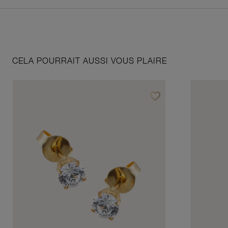
CELA POURRAIT AUSSI VOUS PLAIRE
favorite_border
Ajouter à vos favoris