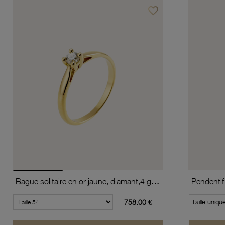
favorite_border
Ajouter à vos favoris
Bague solitaire en or jaune, diamant,4 griffes
758.00 €
Taille uniqu