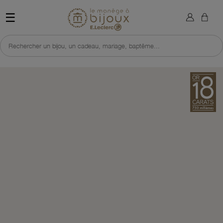
×
Sign in
Retour à l'accueil du site 
☰
You need to be logged in to save products in your wish list.
Rechercher un bijou, un cadeau, mariage, baptême...
Cancel
Sign in