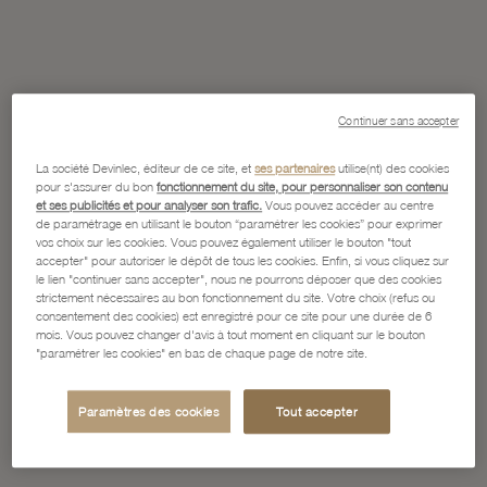
Continuer sans accepter
La société Devinlec, éditeur de ce site, et
ses partenaires
utilise(nt) des cookies
pour s'assurer du bon
fonctionnement du site, pour personnaliser son contenu
et ses publicités et pour analyser son trafic.
Vous pouvez accéder au centre
de paramétrage en utilisant le bouton “paramétrer les cookies” pour exprimer
vos choix sur les cookies. Vous pouvez également utiliser le bouton "tout
accepter" pour autoriser le dépôt de tous les cookies. Enfin, si vous cliquez sur
le lien "continuer sans accepter", nous ne pourrons déposer que des cookies
strictement nécessaires au bon fonctionnement du site. Votre choix (refus ou
consentement des cookies) est enregistré pour ce site pour une durée de 6
mois. Vous pouvez changer d'avis à tout moment en cliquant sur le bouton
"paramétrer les cookies" en bas de chaque page de notre site.
Paramètres des cookies
Tout accepter