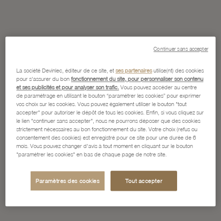
Continuer sans accepter
La société Devinlec, éditeur de ce site, et
ses partenaires
utilise(nt) des cookies
pour s'assurer du bon
fonctionnement du site, pour personnaliser son contenu
et ses publicités et pour analyser son trafic.
Vous pouvez accéder au centre
de paramétrage en utilisant le bouton “paramétrer les cookies” pour exprimer
vos choix sur les cookies. Vous pouvez également utiliser le bouton "tout
accepter" pour autoriser le dépôt de tous les cookies. Enfin, si vous cliquez sur
le lien "continuer sans accepter", nous ne pourrons déposer que des cookies
strictement nécessaires au bon fonctionnement du site. Votre choix (refus ou
consentement des cookies) est enregistré pour ce site pour une durée de 6
mois. Vous pouvez changer d'avis à tout moment en cliquant sur le bouton
"paramétrer les cookies" en bas de chaque page de notre site.
Paramètres des cookies
Tout accepter