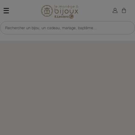
×
Sign in
Retour à l'accueil du site 
☰
You need to be logged in to save products in your wish list.
Rechercher un bijou, un cadeau, mariage, baptême...
Cancel
Sign in