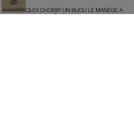
Accessibilité
POURQUOI CHOISIR UN BIJOU LE MANÈGE À
BIJOUX® ?
Depuis 1986, le Manège à Bijoux Leclerc donne à chacun la
possibilité de s'offrir des bijoux précieux quand il le souhaite.
Surpris de constater que 66 % de ses clients n’étaient pas
entrés dans une bijouterie depuis au moins cinq ans, Michel-
Édouard Leclerc a souhaité rendre la joaillerie accessible à
tous. Aujourd'hui, nous continuons de proposer des
collections de bijoux en or 18 carats, en argent et en plaqué
or à des tarifs abordables.
EN SAVOIR PLUS