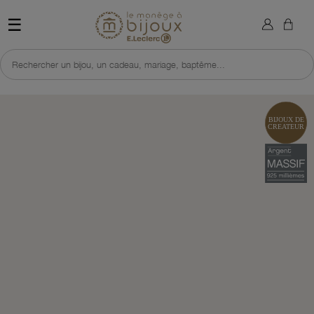
×
Sign in
Retour à l'accueil du site 
☰
You need to be logged in to save products in your wish list.
Rechercher un bijou, un cadeau, mariage, baptême...
Cancel
Sign in