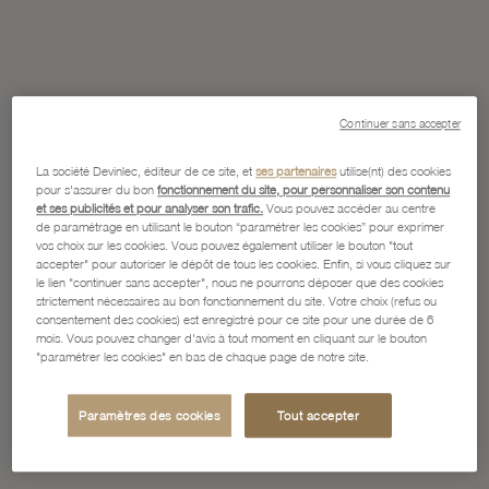
Continuer sans accepter
La société Devinlec, éditeur de ce site, et
ses partenaires
utilise(nt) des cookies
pour s'assurer du bon
fonctionnement du site, pour personnaliser son contenu
et ses publicités et pour analyser son trafic.
Vous pouvez accéder au centre
de paramétrage en utilisant le bouton “paramétrer les cookies” pour exprimer
vos choix sur les cookies. Vous pouvez également utiliser le bouton "tout
accepter" pour autoriser le dépôt de tous les cookies. Enfin, si vous cliquez sur
le lien "continuer sans accepter", nous ne pourrons déposer que des cookies
strictement nécessaires au bon fonctionnement du site. Votre choix (refus ou
consentement des cookies) est enregistré pour ce site pour une durée de 6
mois. Vous pouvez changer d'avis à tout moment en cliquant sur le bouton
"paramétrer les cookies" en bas de chaque page de notre site.
Paramètres des cookies
Tout accepter