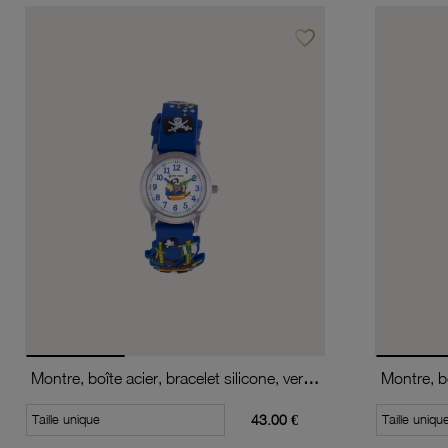
favorite_border
Ajouter à vos favoris
Montre, boîte acier, bracelet silicone, verre minéral, kids
Taille unique
43.00 €
Taille uniqu