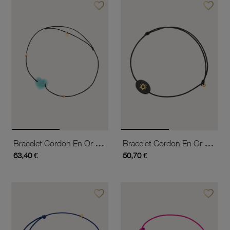
favorite_border
favorite_border
Ajouter à vos favoris
Ajouter 
Bracelet Cordon En Or Jaune Et Amazonite
Bracelet Cordon En Or Jaune Et Onyx, Soleil
63,40 €
50,70 €
favorite_border
favorite_border
Ajouter à vos favoris
Ajouter 