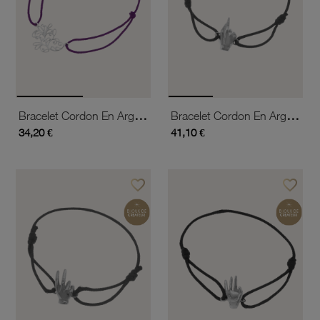
Bracelet Cordon En Argent Rhodié
Bracelet Cordon En Argent Rhodié, Signe De La Chance
34,20 €
41,10 €
favorite_border
favorite_border
Ajouter à vos favoris
Ajouter 