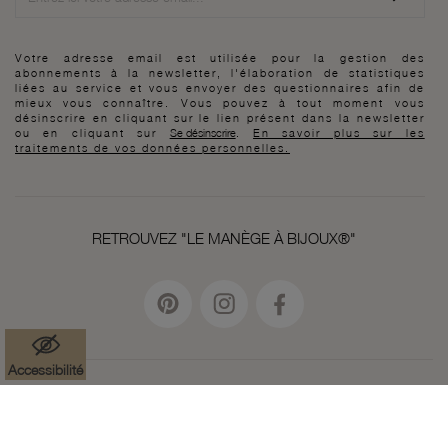
Votre adresse email est utilisée pour la gestion des
abonnements à la newsletter, l'élaboration de statistiques
liées au service et vous envoyer des questionnaires afin de
mieux vous connaître. Vous pouvez à tout moment vous
désinscrire en cliquant sur le lien présent dans la newsletter
ou en cliquant sur
Se désinscrire
.
En savoir plus sur les
traitements de vos données personnelles.
RETROUVEZ "LE MANÈGE À BIJOUX®"
Accessibilité