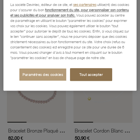
La société Devinlec, éditeur de ce site, et
ses partenaires
utilise(nt) des cookies
pour s'assurer du bon
fonctionnement du site, pour personnaliser son contenu
et ses publicités et pour analyser son trafic.
Vous pouvez accéder au centre
Bracelet Bronze En Plaqué Or Rose Et Oxydes De Zirconium
Bracelet Bronze Plaqué Or Rose Et Oxydes De Zirconium
de paramétrage en utilisant le bouton “paramétrer les cookies” pour exprimer
113,60 €
58,10 €
vos choix sur les cookies. Vous pouvez également utiliser le bouton "tout
accepter" pour autoriser le dépôt de tous les cookies. Enfin, si vous cliquez sur
le lien "continuer sans accepter", nous ne pourrons déposer que des cookies
strictement nécessaires au bon fonctionnement du site. Votre choix (refus ou
favorite_border
favorite_border
consentement des cookies) est enregistré pour ce site pour une durée de 6
Ajouter à vos favoris
Ajouter 
mois. Vous pouvez changer d'avis à tout moment en cliquant sur le bouton
"paramétrer les cookies" en bas de chaque page de notre site.
Paramètres des cookies
Tout accepter
Bracelet Bronze Plaqué Or Rose Et Oxydes De Zirconium
Bracelet Cordon Blanc En Or Jaune, Oxyde De Zirconium
82,00 €
50,90 €