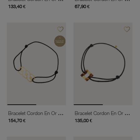
133,40 €
67,90 €
favorite_border
favorite_border
Ajouter à vos favoris
Ajouter 
Bracelet Cordon En Or Jaune
Bracelet Cordon En Or Jaune Et Acétate, Carré
154,70 €
135,00 €