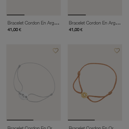
Bracelet Cordon En Argent Rhodié, Signe De La Provocation Anglaise
Bracelet Cordon En Argent Rhodié, Signe Ok
41,00 €
41,00 €
favorite_border
favorite_border
Ajouter à vos favoris
Ajouter 
Bracelet Cordon En Or Gris Et Laque Pailletée
Bracelet Cordon En Or Jaune