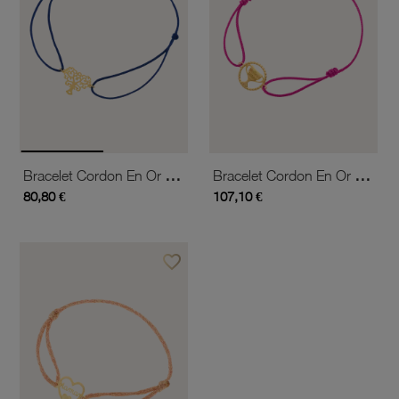
Bracelet Cordon En Or Jaune, Arbre De Vie
Bracelet Cordon En Or Jaune, Coupe
80,80 €
107,10 €
favorite_border
Ajouter à vos favoris