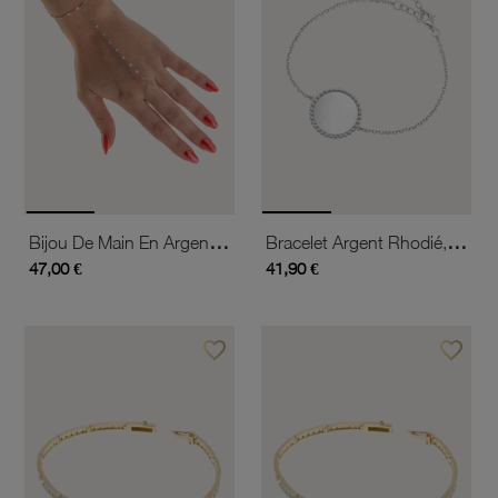
Bijou De Main En Argent Rhodié
Bracelet Argent Rhodié, Plaque Ronde Perlée 18 Mm
47,00 €
41,90 €
favorite_border
favorite_border
Ajouter à vos favoris
Ajouter 