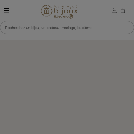
×
Sign in
Retour à l'accueil du site 
☰
You need to be logged in to save products in your wish list.
Rechercher un bijou, un cadeau, mariage, baptême...
Cancel
Sign in