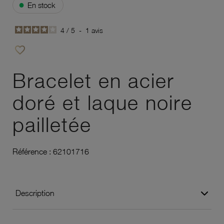
●
En stock
4
/
5
-
1
avis
favorite_border
Ajouter à vos favoris
Bracelet en acier
doré et laque noire
pailletée
Référence :
62101716
Description