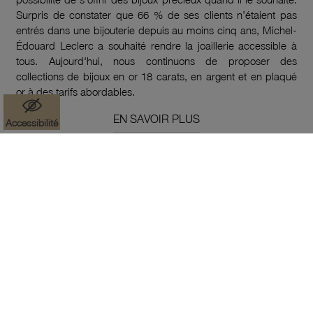
Surpris de constater que 66 % de ses clients n’étaient pas
entrés dans une bijouterie depuis au moins cinq ans, Michel-
Édouard Leclerc a souhaité rendre la joaillerie accessible à
tous. Aujourd'hui, nous continuons de proposer des
collections de bijoux en or 18 carats, en argent et en plaqué
or à des tarifs abordables.
EN SAVOIR PLUS
Accessibilité