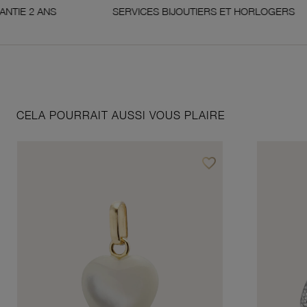
NS
SERVICES BIJOUTIERS ET HORLOGERS
CELA POURRAIT AUSSI VOUS PLAIRE
favorite_border
Ajouter à vos favoris