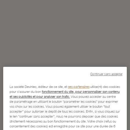
Continuer sans accepter
La société Devinlec, éditeur de ce site, et
ses partenaires
utilise(nt) des cookies
pour s'assurer du bon
fonctionnement du site, pour personnaliser son contenu
et ses publicités et pour analyser son trafic.
Vous pouvez accéder au centre
de paramétrage en utilisant le bouton “paramétrer les cookies” pour exprimer
vos choix sur les cookies. Vous pouvez également utiliser le bouton "tout
accepter" pour autoriser le dépôt de tous les cookies. Enfin, si vous cliquez sur
le lien "continuer sans accepter", nous ne pourrons déposer que des cookies
strictement nécessaires au bon fonctionnement du site. Votre choix (refus ou
consentement des cookies) est enregistré pour ce site pour une durée de 6