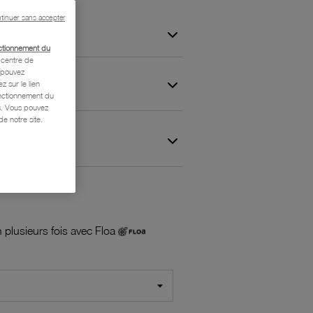
tinuer sans accepter
ctionnement du
centre de
s pouvez
z sur le lien
onctionnement du
is. Vous pouvez
e notre site.
 et Garantie
 plusieurs fois avec Floa