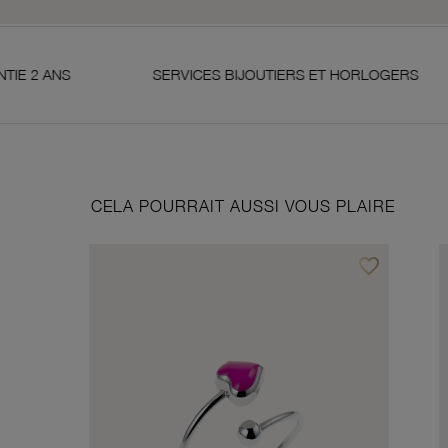
SERVICES BIJOUTIERS ET HORLOGERS
SAT
CELA POURRAIT AUSSI VOUS PLAIRE
favorite_border
Ajouter à vos f