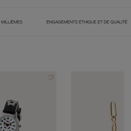
ENGAGEMENTS ÉTHIQUE ET DE QUALITÉ
G
favorite_border
Ajouter à vos favoris