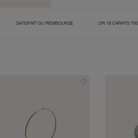
ISFAIT OU REMBOURSÉ
OR 18 CARATS 750 MILLIÈMES
favorite_border
avoris
Ajouter à vos favoris