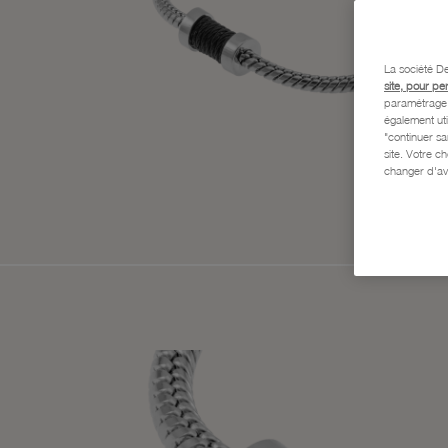
La société De
site, pour pe
paramétrage e
également uti
"continuer s
site. Votre c
changer d'av