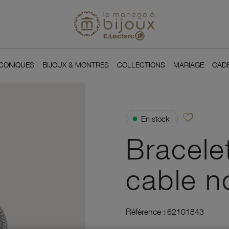
Si
Retour à l'accueil du
You
ICONIQUES
BIJOUX & MONTRES
COLLECTIONS
MARIAGE
CAD
favorite_border
●
En stock
Ajouter à vos f
Bracelet
cable no
Référence :
62101843