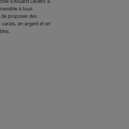
ichel-Édouard Leclerc a
ccessible à tous.
s de proposer des
8 carats, en argent et en
bles.