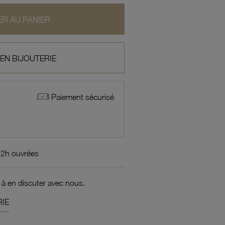
R AU PANIER
 EN BIJOUTERIE
Paiement sécurisé
72h ouvrées
 à en discuter avec nous.
IE