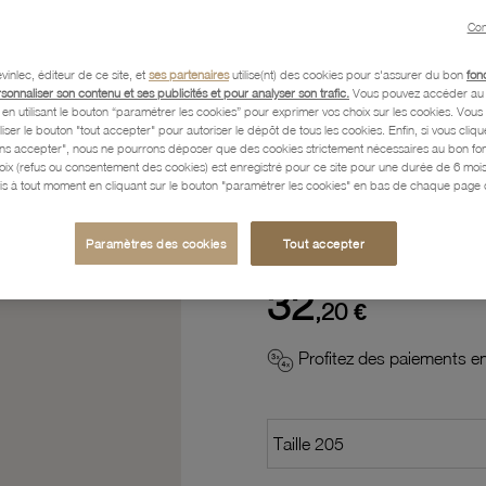
Con
Description
vinlec, éditeur de ce site, et
ses partenaires
utilise(nt) des cookies pour s'assurer du bon
fon
rsonnaliser son contenu et ses publicités et pour analyser son trafic.
Vous pouvez accéder au 
n utilisant le bouton “paramétrer les cookies” pour exprimer vos choix sur les cookies. Vou
Caractéristiques détaillées
liser le bouton "tout accepter" pour autoriser le dépôt de tous les cookies. Enfin, si vous clique
ans accepter", nous ne pourrons déposer que des cookies strictement nécessaires au bon f
hoix (refus ou consentement des cookies) est enregistré pour ce site pour une durée de 6 mo
is à tout moment en cliquant sur le bouton "paramétrer les cookies" en bas de chaque page d
Paiement, Livraison, Retours
Paramètres des cookies
Tout accepter
32
,20 €
Profitez des paiements en