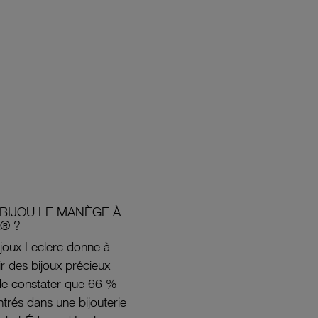
BIJOU LE MANÈGE À
® ?
joux Leclerc donne à
rir des bijoux précieux
s de constater que 66 %
ntrés dans une bijouterie