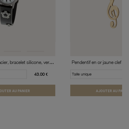
Montre, boîte acier, bracelet silicone, verre minéral, kids
Pendentif en or jaune clef de 
43.00 €
Taille unique
OUTER AU PANIER
AJOUTER AU PANIE