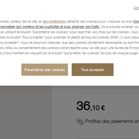
Référence :
62100731
Con
vinlec, éditeur de ce site, et
ses partenaires
utilise(nt) des cookies pour s'assurer du bon
fon
rsonnaliser son contenu et ses publicités et pour analyser son trafic.
Vous pouvez accéder au 
n utilisant le bouton “paramétrer les cookies” pour exprimer vos choix sur les cookies. Vou
Description
liser le bouton "tout accepter" pour autoriser le dépôt de tous les cookies. Enfin, si vous clique
ans accepter", nous ne pourrons déposer que des cookies strictement nécessaires au bon f
hoix (refus ou consentement des cookies) est enregistré pour ce site pour une durée de 6 mo
is à tout moment en cliquant sur le bouton "paramétrer les cookies" en bas de chaque page d
Caractéristiques détaillées
Paramètres des cookies
Tout accepter
Paiement, Livraison, Retours
36
,10 €
Profitez des paiements en