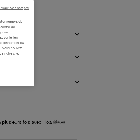
tinuer sans accepter
ctionnement du
centre de
s pouvez
z sur le lien
onctionnement du
is. Vous pouvez
e notre site.
 et Garantie
 plusieurs fois avec Floa