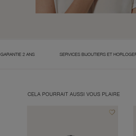
SERVICES BIJOUTIERS ET HORLOGERS
SA
CELA POURRAIT AUSSI VOUS PLAIRE
favorite_border
Ajouter à vos f