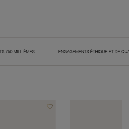
S
ENGAGEMENTS ÉTHIQUE ET DE QUALITÉ
favorite_border
Ajouter à vos favoris