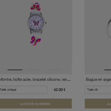
Montre, boîte acier, bracelet silicone, verre minéral, kids
Bague en argen
Taille unique
42.00 €
AJOUTER AU PANIER
AJ