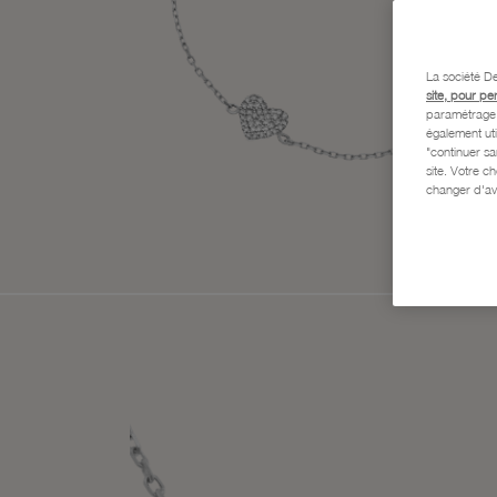
La société De
site, pour pe
paramétrage e
également uti
"continuer s
site. Votre c
changer d'av