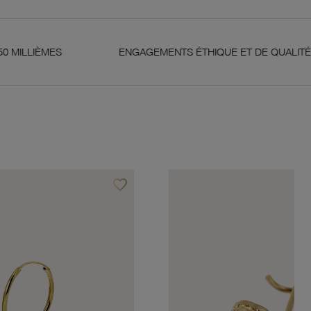
S
ENGAGEMENTS ÉTHIQUE ET DE QUALITÉ
favorite_border
Ajouter à vos favoris