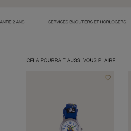
SERVICES BIJOUTIERS ET HORLOGERS
SA
CELA POURRAIT AUSSI VOUS PLAIRE
favorite_border
Ajouter à vos f