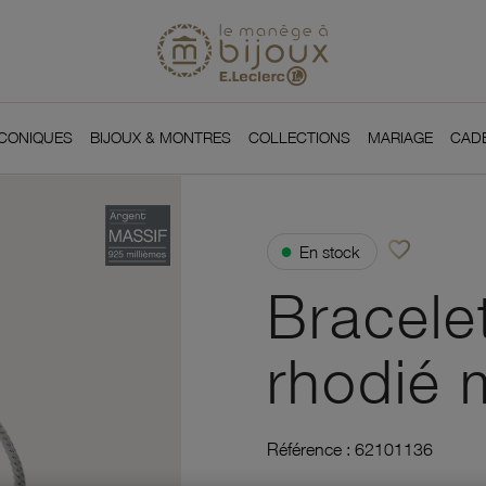
Si
Retour à l'accueil du
You
ICONIQUES
BIJOUX & MONTRES
COLLECTIONS
MARIAGE
CAD
favorite_border
●
En stock
Ajouter à vos f
Bracele
rhodié m
Référence :
62101136