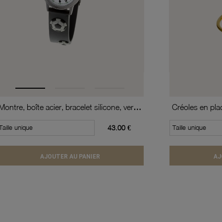
Montre, boîte acier, bracelet silicone, verre minéral, kids
Taille unique
43.00 €
Taille unique
AJOUTER AU PANIER
AJ