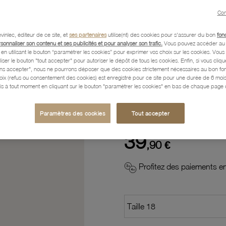
Con
Description
vinlec, éditeur de ce site, et
ses partenaires
utilise(nt) des cookies pour s'assurer du bon
fon
rsonnaliser son contenu et ses publicités et pour analyser son trafic.
Vous pouvez accéder au 
n utilisant le bouton “paramétrer les cookies” pour exprimer vos choix sur les cookies. Vou
Caractéristiques détaillées
liser le bouton "tout accepter" pour autoriser le dépôt de tous les cookies. Enfin, si vous clique
ans accepter", nous ne pourrons déposer que des cookies strictement nécessaires au bon f
hoix (refus ou consentement des cookies) est enregistré pour ce site pour une durée de 6 mo
is à tout moment en cliquant sur le bouton "paramétrer les cookies" en bas de chaque page d
Paiement, Livraison, Retours
Paramètres des cookies
Tout accepter
39
,90 €
Profitez des paiements en