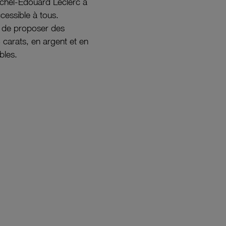
ichel-Édouard Leclerc a
ccessible à tous.
s de proposer des
8 carats, en argent et en
bles.