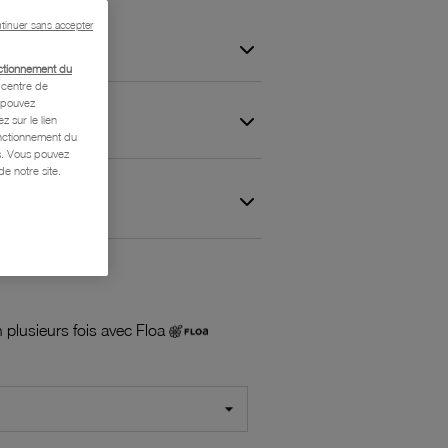
tinuer sans accepter
ctionnement du
centre de
s pouvez
z sur le lien
onctionnement du
is. Vous pouvez
e notre site.
 et Garantie
 plusieurs fois avec Floa