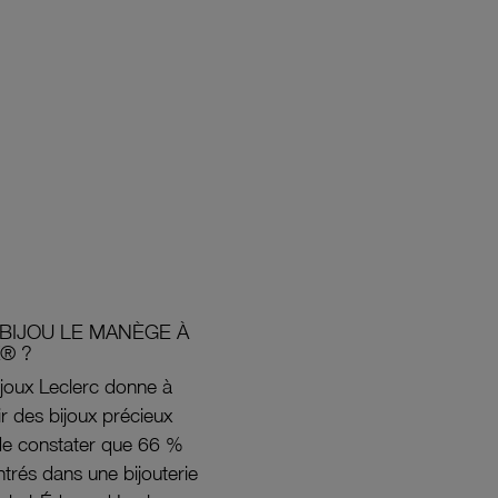
BIJOU LE MANÈGE À
® ?
joux Leclerc donne à
rir des bijoux précieux
s de constater que 66 %
ntrés dans une bijouterie