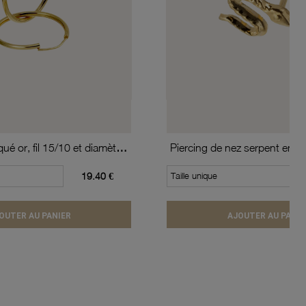
Créoles en plaqué or, fil 15/10 et diamètre 20 mm
Piercing de nez serpent en or
19.40 €
Taille unique
OUTER AU PANIER
AJOUTER AU PANIE