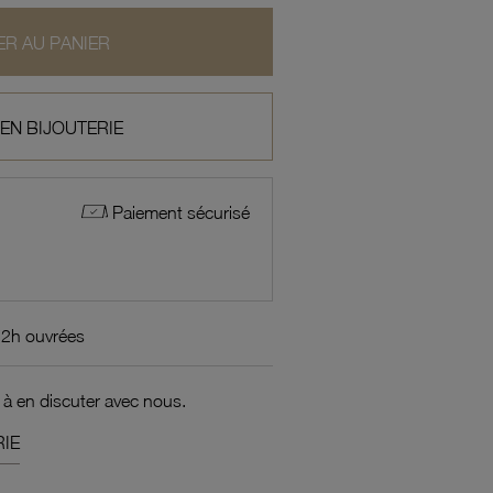
R AU PANIER
 EN BIJOUTERIE
Paiement sécurisé
72h ouvrées
 à en discuter avec nous.
IE