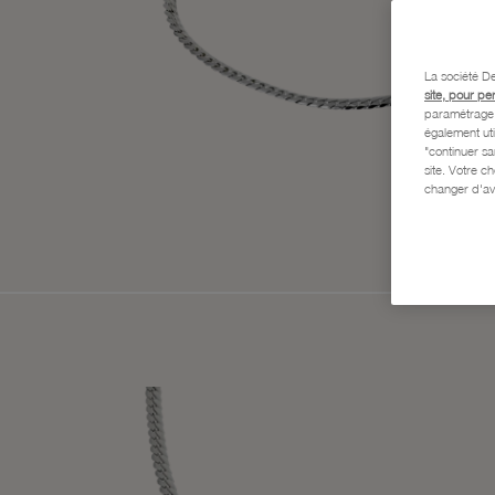
La société De
site, pour pe
paramétrage e
également uti
"continuer s
site. Votre c
changer d'av