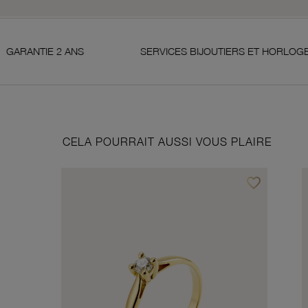
2 ANS
SERVICES BIJOUTIERS ET HORLOGERS
CELA POURRAIT AUSSI VOUS PLAIRE
favorite_border
Ajouter à vos f