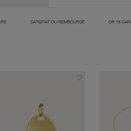
SATISFAIT OU REMBOURSÉ
OR 18 CARATS 750 MIL
favorite_border
avoris
Ajouter à vos favoris