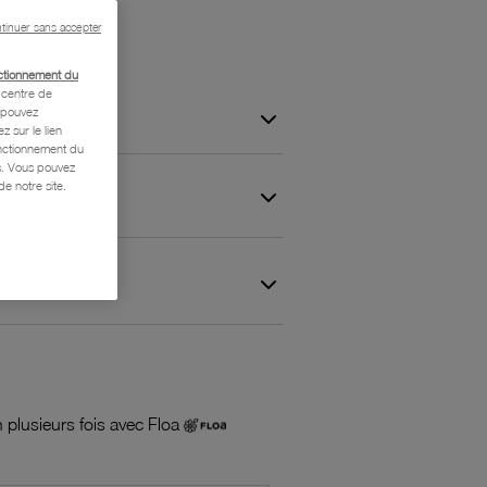
tinuer sans accepter
ctionnement du
centre de
s pouvez
z sur le lien
onctionnement du
is. Vous pouvez
e notre site.
 et Garantie
 plusieurs fois avec Floa