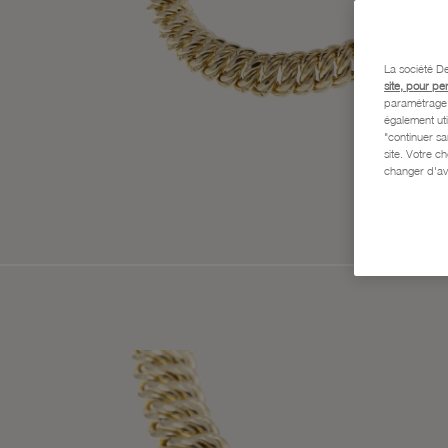
La société De
site, pour pe
paramétrage e
également uti
"continuer s
site. Votre c
changer d'av