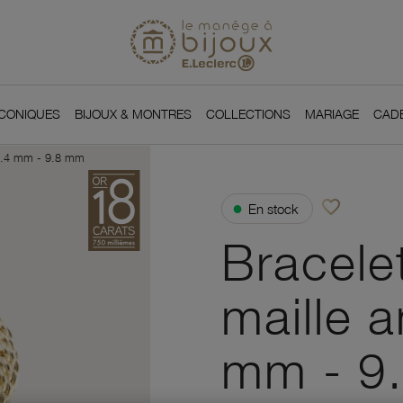
Si
Retour à l'accueil du
You
ICONIQUES
BIJOUX & MONTRES
COLLECTIONS
MARIAGE
CAD
e 9.4 mm - 9.8 mm
favorite_border
●
En stock
Ajouter à vos f
Bracele
maille 
mm - 9