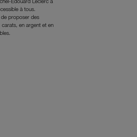
ichel-Édouard Leclerc a
ccessible à tous.
s de proposer des
8 carats, en argent et en
bles.