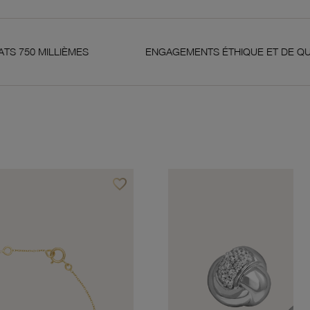
LIÈMES
ENGAGEMENTS ÉTHIQUE ET DE QUALITÉ
favorite_border
Ajouter à vos favoris