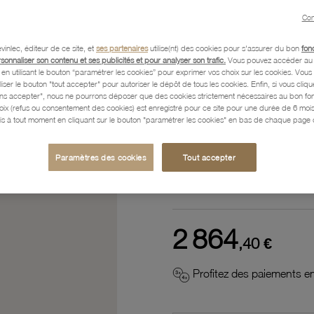
Référence :
32010041
Con
vinlec, éditeur de ce site, et
ses partenaires
utilise(nt) des cookies pour s'assurer du bon
fon
rsonnaliser son contenu et ses publicités et pour analyser son trafic.
Vous pouvez accéder au 
n utilisant le bouton “paramétrer les cookies” pour exprimer vos choix sur les cookies. Vou
Description
liser le bouton "tout accepter" pour autoriser le dépôt de tous les cookies. Enfin, si vous clique
ans accepter", nous ne pourrons déposer que des cookies strictement nécessaires au bon f
hoix (refus ou consentement des cookies) est enregistré pour ce site pour une durée de 6 mo
is à tout moment en cliquant sur le bouton "paramétrer les cookies" en bas de chaque page d
Caractéristiques détaillées
Paramètres des cookies
Tout accepter
Paiement, Livraison, Retours
2 864
,40 €
Profitez des paiements en