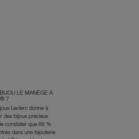
BIJOU LE MANÈGE À
® ?
joux Leclerc donne à
rir des bijoux précieux
s de constater que 66 %
ntrés dans une bijouterie