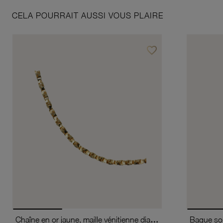
CELA POURRAIT AUSSI VOUS PLAIRE
favorite_border
Ajouter à vos favoris
Chaîne en or jaune, maille vénitienne diamantée et torsadée