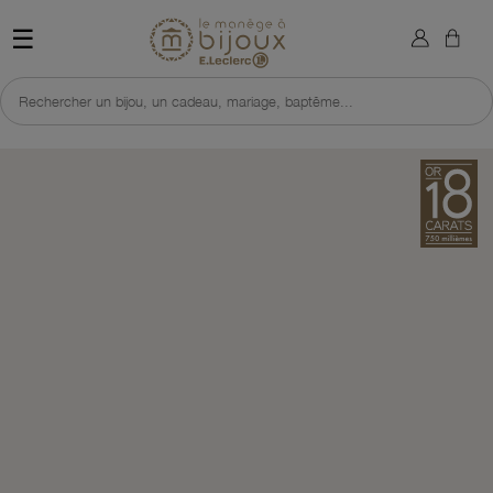
×
Sign in
Retour à l'accueil du site 
☰
You need to be logged in to save products in your wish list.
Rechercher un bijou, un cadeau, mariage, baptême...
Cancel
Sign in