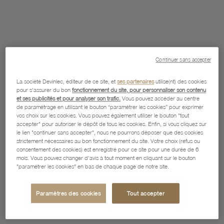
Continuer sans accepter
La société Devinlec, éditeur de ce site, et
ses partenaires
utilise(nt) des cookies
pour s'assurer du bon
fonctionnement du site, pour personnaliser son contenu
et ses publicités et pour analyser son trafic.
Vous pouvez accéder au centre
de paramétrage en utilisant le bouton “paramétrer les cookies” pour exprimer
vos choix sur les cookies. Vous pouvez également utiliser le bouton "tout
accepter" pour autoriser le dépôt de tous les cookies. Enfin, si vous cliquez sur
le lien "continuer sans accepter", nous ne pourrons déposer que des cookies
strictement nécessaires au bon fonctionnement du site. Votre choix (refus ou
consentement des cookies) est enregistré pour ce site pour une durée de 6
mois. Vous pouvez changer d'avis à tout moment en cliquant sur le bouton
"paramétrer les cookies" en bas de chaque page de notre site.
Paramètres des cookies
Tout accepter