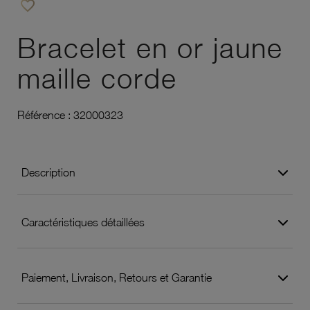
favorite_border
Ajouter à vos favoris
Bracelet en or jaune
maille corde
Référence :
32000323
Description
Caractéristiques détaillées
Paiement, Livraison, Retours et Garantie