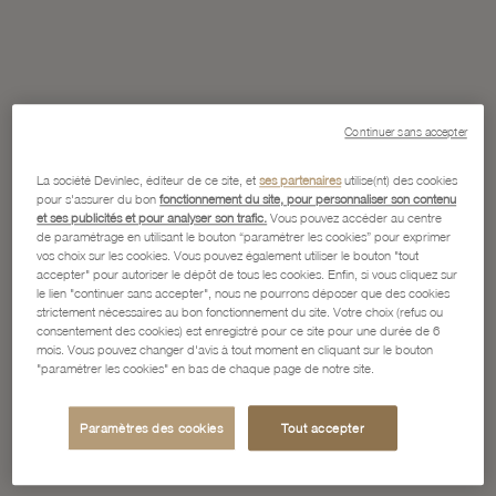
Continuer sans accepter
La société Devinlec, éditeur de ce site, et
ses partenaires
utilise(nt) des cookies
pour s'assurer du bon
fonctionnement du site, pour personnaliser son contenu
et ses publicités et pour analyser son trafic.
Vous pouvez accéder au centre
de paramétrage en utilisant le bouton “paramétrer les cookies” pour exprimer
vos choix sur les cookies. Vous pouvez également utiliser le bouton "tout
accepter" pour autoriser le dépôt de tous les cookies. Enfin, si vous cliquez sur
le lien "continuer sans accepter", nous ne pourrons déposer que des cookies
strictement nécessaires au bon fonctionnement du site. Votre choix (refus ou
consentement des cookies) est enregistré pour ce site pour une durée de 6
mois. Vous pouvez changer d'avis à tout moment en cliquant sur le bouton
"paramétrer les cookies" en bas de chaque page de notre site.
Paramètres des cookies
Tout accepter