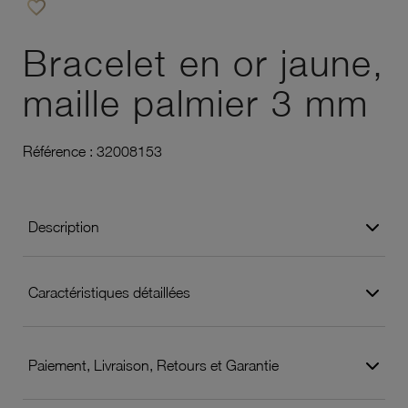
favorite_border
Ajouter à vos favoris
Bracelet en or jaune,
maille palmier 3 mm
Référence :
32008153
Description
Caractéristiques détaillées
Paiement, Livraison, Retours et Garantie