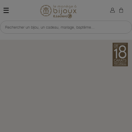
×
Sign in
Retour à l'accueil du site 
☰
You need to be logged in to save products in your wish list.
Rechercher un bijou, un cadeau, mariage, baptême...
Cancel
Sign in