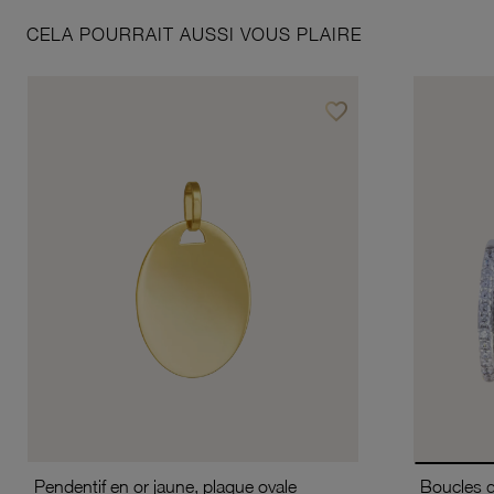
CELA POURRAIT AUSSI VOUS PLAIRE
favorite_border
Ajouter à vos favoris
Pendentif en or jaune, plaque ovale