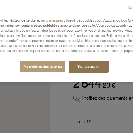
Con
Description
vinlec, éditeur de ce site, et
ses partenaires
utilise(nt) des cookies pour s'assurer du bon
fon
rsonnaliser son contenu et ses publicités et pour analyser son trafic.
Vous pouvez accéder au 
n utilisant le bouton “paramétrer les cookies” pour exprimer vos choix sur les cookies. Vou
Caractéristiques détaillées
liser le bouton "tout accepter" pour autoriser le dépôt de tous les cookies. Enfin, si vous clique
ans accepter", nous ne pourrons déposer que des cookies strictement nécessaires au bon f
hoix (refus ou consentement des cookies) est enregistré pour ce site pour une durée de 6 mo
is à tout moment en cliquant sur le bouton "paramétrer les cookies" en bas de chaque page d
Paiement, Livraison, Retours
Paramètres des cookies
Tout accepter
2 844
,20 €
Profitez des paiements en