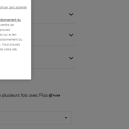
tinuer sans accepter
ctionnement du
centre de
s pouvez
z sur le lien
onctionnement du
is. Vous pouvez
e notre site.
 et Garantie
 plusieurs fois avec Floa