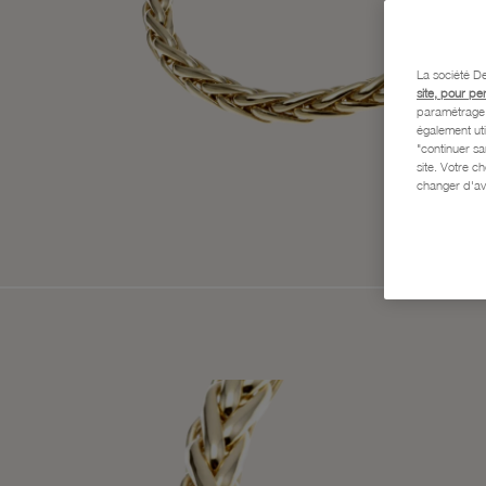
La société De
site, pour pe
paramétrage e
également uti
"continuer s
site. Votre c
changer d'av