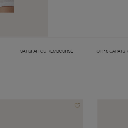
ISFAIT OU REMBOURSÉ
OR 18 CARATS 750 MILLIÈMES
favorite_border
avoris
Ajouter à vos favoris