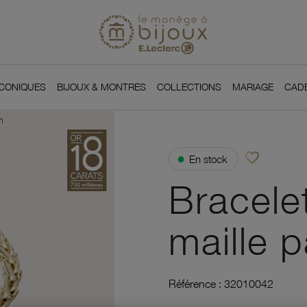
Si
Retour à l'accueil du
You
ICONIQUES
BIJOUX & MONTRES
COLLECTIONS
MARIAGE
CAD
m
favorite_border
●
En stock
Ajouter à vos f
Bracele
maille 
Référence :
32010042