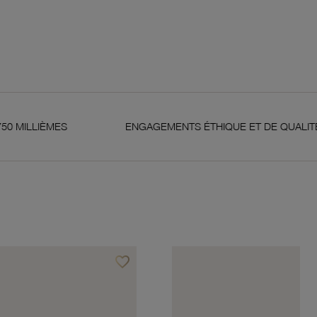
ENGAGEMENTS ÉTHIQUE ET DE QUALITÉ
G
favorite_border
Ajouter à vos favoris