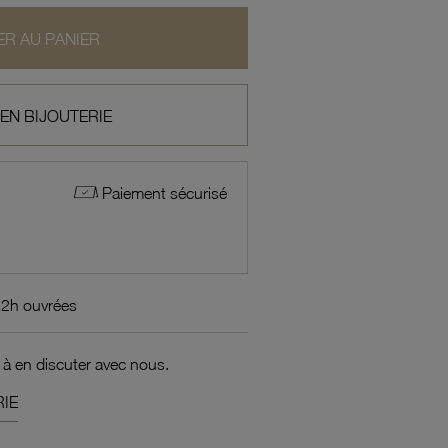
R AU PANIER
 EN BIJOUTERIE
Paiement sécurisé
72h ouvrées
 à en discuter avec nous.
IE