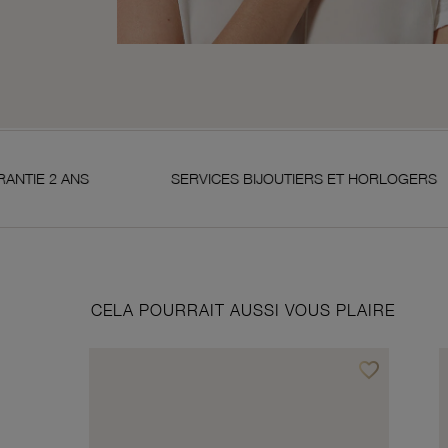
SERVICES BIJOUTIERS ET HORLOGERS
SAT
CELA POURRAIT AUSSI VOUS PLAIRE
favorite_border
Ajouter à vos f