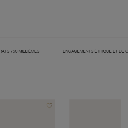
LIÈMES
ENGAGEMENTS ÉTHIQUE ET DE QUALITÉ
favorite_border
Ajouter à vos favoris