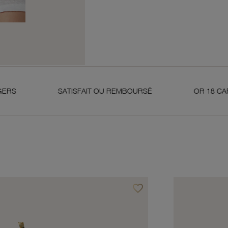
SATISFAIT OU REMBOURSÉ
OR 18 CARATS 750 MIL
favorite_border
avoris
Ajouter à vos favoris