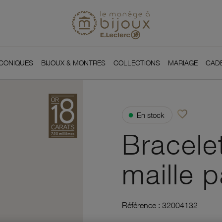
Si
Retour à l'accueil du
You
ICONIQUES
BIJOUX & MONTRES
COLLECTIONS
MARIAGE
CAD
favorite_border
●
En stock
Ajouter à vos f
Bracele
maille p
Référence :
32004132