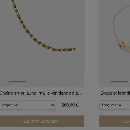
Chaîne en or jaune, maille vénitienne diamantée et torsadée
Bracelet identi
263.30 €
AJOUTER AU PANIER
AJ