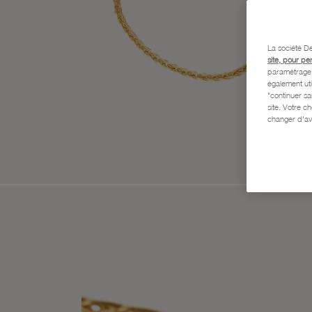
La société De
site, pour pe
paramétrage e
également uti
"continuer s
site. Votre c
changer d'av