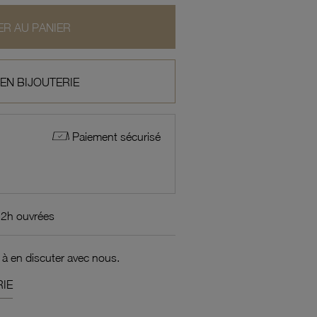
R AU PANIER
 EN BIJOUTERIE
Paiement sécurisé
72h ouvrées
 à en discuter avec nous.
IE