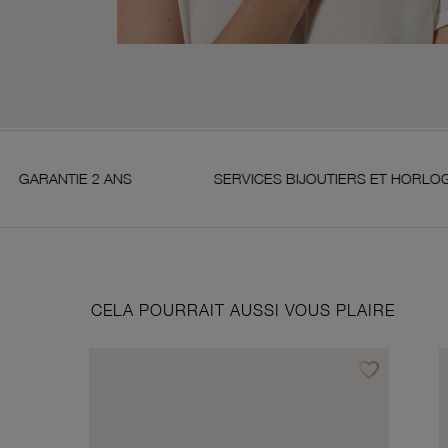
2 ANS
SERVICES BIJOUTIERS ET HORLOGERS
CELA POURRAIT AUSSI VOUS PLAIRE
favorite_border
Ajouter à vos f