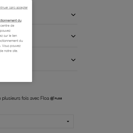
tinuer sans accepter
ctionnement du
centre de
s pouvez
z sur le lien
onctionnement du
is. Vous pouvez
e notre site.
 et Garantie
 plusieurs fois avec Floa