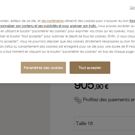
Con
Description
vinlec, éditeur de ce site, et
ses partenaires
utilise(nt) des cookies pour s'assurer du bon
fon
rsonnaliser son contenu et ses publicités et pour analyser son trafic.
Vous pouvez accéder au 
n utilisant le bouton “paramétrer les cookies” pour exprimer vos choix sur les cookies. Vou
Caractéristiques détaillées
liser le bouton "tout accepter" pour autoriser le dépôt de tous les cookies. Enfin, si vous clique
ans accepter", nous ne pourrons déposer que des cookies strictement nécessaires au bon f
hoix (refus ou consentement des cookies) est enregistré pour ce site pour une durée de 6 mo
is à tout moment en cliquant sur le bouton "paramétrer les cookies" en bas de chaque page d
Paiement, Livraison, Retours
Paramètres des cookies
Tout accepter
905
,90 €
Profitez des paiements en