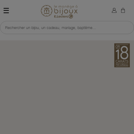
×
Sign in
Retour à l'accueil du site 
☰
You need to be logged in to save products in your wish list.
Rechercher un bijou, un cadeau, mariage, baptême...
Cancel
Sign in