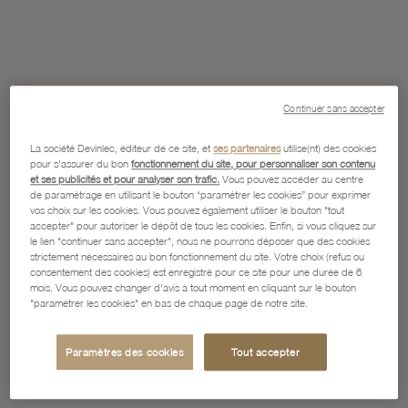
Continuer sans accepter
La société Devinlec, éditeur de ce site, et
ses partenaires
utilise(nt) des cookies
pour s'assurer du bon
fonctionnement du site, pour personnaliser son contenu
et ses publicités et pour analyser son trafic.
Vous pouvez accéder au centre
de paramétrage en utilisant le bouton “paramétrer les cookies” pour exprimer
vos choix sur les cookies. Vous pouvez également utiliser le bouton "tout
accepter" pour autoriser le dépôt de tous les cookies. Enfin, si vous cliquez sur
le lien "continuer sans accepter", nous ne pourrons déposer que des cookies
strictement nécessaires au bon fonctionnement du site. Votre choix (refus ou
consentement des cookies) est enregistré pour ce site pour une durée de 6
mois. Vous pouvez changer d'avis à tout moment en cliquant sur le bouton
"paramétrer les cookies" en bas de chaque page de notre site.
Paramètres des cookies
Tout accepter