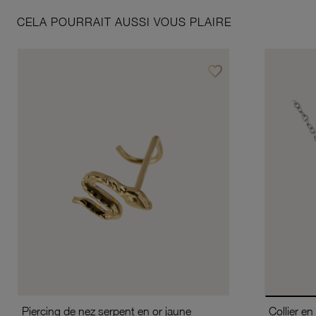
CELA POURRAIT AUSSI VOUS PLAIRE
favorite_border
Ajouter à vos favoris
Piercing de nez serpent en or jaune