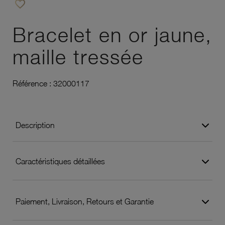
favorite_border
Ajouter à vos favoris
Bracelet en or jaune,
maille tressée
Référence :
32000117
Description
Caractéristiques détaillées
Paiement, Livraison, Retours et Garantie