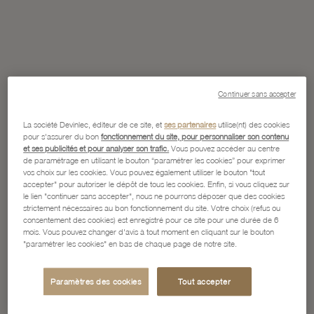
Continuer sans accepter
La société Devinlec, éditeur de ce site, et
ses partenaires
utilise(nt) des cookies
pour s'assurer du bon
fonctionnement du site, pour personnaliser son contenu
et ses publicités et pour analyser son trafic.
Vous pouvez accéder au centre
de paramétrage en utilisant le bouton “paramétrer les cookies” pour exprimer
vos choix sur les cookies. Vous pouvez également utiliser le bouton "tout
accepter" pour autoriser le dépôt de tous les cookies. Enfin, si vous cliquez sur
le lien "continuer sans accepter", nous ne pourrons déposer que des cookies
strictement nécessaires au bon fonctionnement du site. Votre choix (refus ou
consentement des cookies) est enregistré pour ce site pour une durée de 6
mois. Vous pouvez changer d'avis à tout moment en cliquant sur le bouton
"paramétrer les cookies" en bas de chaque page de notre site.
Paramètres des cookies
Tout accepter