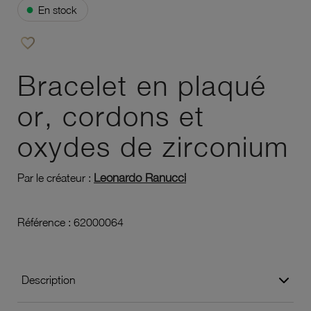
●
En stock
favorite_border
Ajouter à vos favoris
Bracelet en plaqué
or, cordons et
oxydes de zirconium
Leonardo Ranucci
Par le créateur :
Référence :
62000064
Description