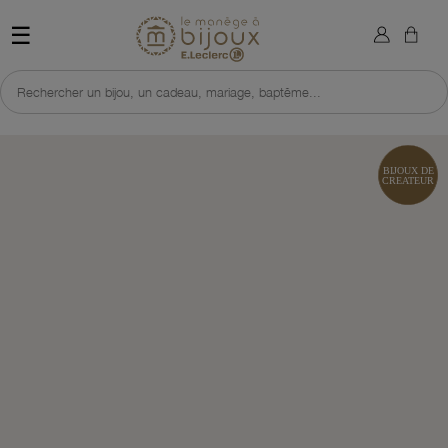
×
Sign in
Retour à l'accueil du site 
☰
You need to be logged in to save products in your wish list.
Rechercher un bijou, un cadeau, mariage, baptême...
Cancel
Sign in