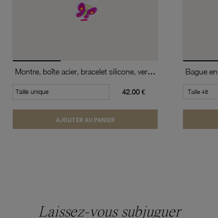
Montre, boîte acier, bracelet silicone, verre minéral, kids
Bague en 
Taille unique
42.00 €
AJOUTER AU PANIER
Laissez-vous subjuguer