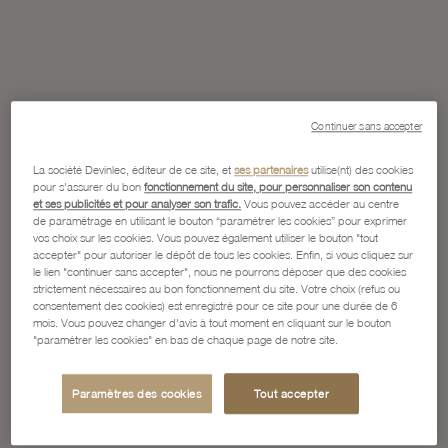
Continuer sans accepter
La société Devinlec, éditeur de ce site, et
ses partenaires
utilise(nt) des cookies
pour s'assurer du bon
fonctionnement du site, pour personnaliser son contenu
et ses publicités et pour analyser son trafic.
Vous pouvez accéder au centre
de paramétrage en utilisant le bouton “paramétrer les cookies” pour exprimer
vos choix sur les cookies. Vous pouvez également utiliser le bouton "tout
accepter" pour autoriser le dépôt de tous les cookies. Enfin, si vous cliquez sur
le lien "continuer sans accepter", nous ne pourrons déposer que des cookies
strictement nécessaires au bon fonctionnement du site. Votre choix (refus ou
consentement des cookies) est enregistré pour ce site pour une durée de 6
mois. Vous pouvez changer d'avis à tout moment en cliquant sur le bouton
"paramétrer les cookies" en bas de chaque page de notre site.
Paramètres des cookies
Tout accepter