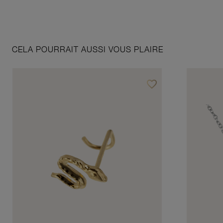
CELA POURRAIT AUSSI VOUS PLAIRE
favorite_border
Ajouter à vos favoris