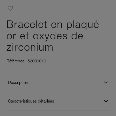
favorite_border
Ajouter à vos favoris
Bracelet en plaqué
or et oxydes de
zirconium
Référence :
52000010
Description
Caractéristiques détaillées