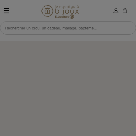
×
Sign in
Retour à l'accueil du site 
☰
You need to be logged in to save products in your wish list.
Rechercher un bijou, un cadeau, mariage, baptême...
Cancel
Sign in