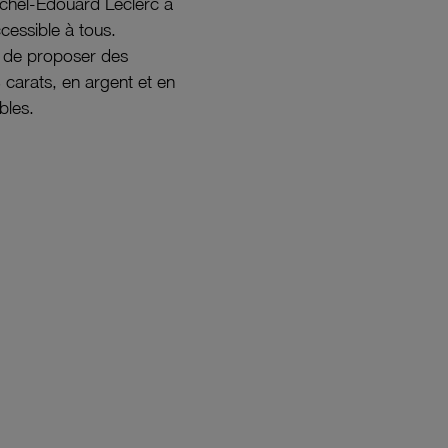
ichel-Édouard Leclerc a
ccessible à tous.
s de proposer des
8 carats, en argent et en
bles.