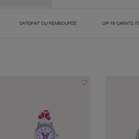
ISFAIT OU REMBOURSÉ
OR 18 CARATS 750 MILLIÈMES
favorite_border
avoris
Ajouter à vos favoris