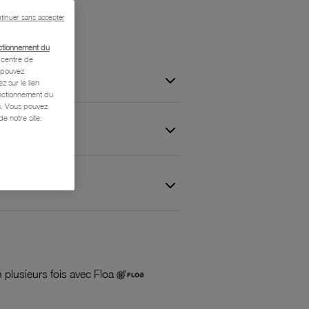
tinuer sans accepter
ctionnement du
centre de
s pouvez
z sur le lien
onctionnement du
is. Vous pouvez
e notre site.
 et Garantie
 plusieurs fois avec Floa