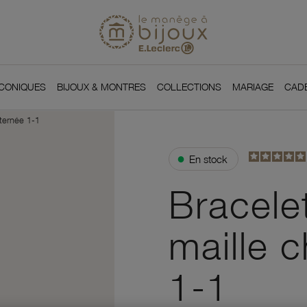
Si
Retour à l'accueil du
You
ICONIQUES
BIJOUX & MONTRES
COLLECTIONS
MARIAGE
CAD
lternée 1-1
●
En stock
Bracele
maille c
1-1