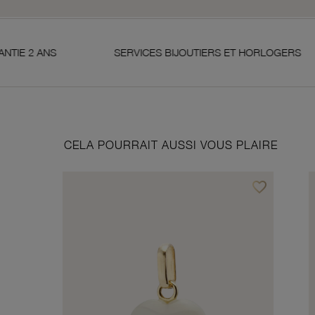
SERVICES BIJOUTIERS ET HORLOGERS
SAT
CELA POURRAIT AUSSI VOUS PLAIRE
favorite_border
Ajouter à vos f