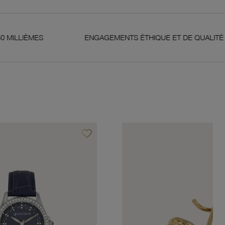
ENGAGEMENTS ÉTHIQUE ET DE QUALITÉ
G
favorite_border
Ajouter à vos favoris