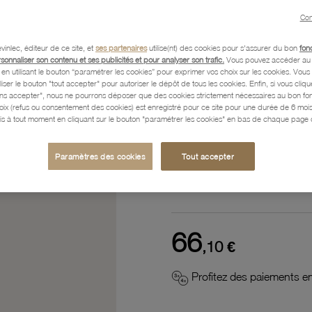
Con
Référence :
62003001
vinlec, éditeur de ce site, et
ses partenaires
utilise(nt) des cookies pour s'assurer du bon
fon
rsonnaliser son contenu et ses publicités et pour analyser son trafic.
Vous pouvez accéder au 
n utilisant le bouton “paramétrer les cookies” pour exprimer vos choix sur les cookies. Vou
Description
liser le bouton "tout accepter" pour autoriser le dépôt de tous les cookies. Enfin, si vous clique
ans accepter", nous ne pourrons déposer que des cookies strictement nécessaires au bon f
hoix (refus ou consentement des cookies) est enregistré pour ce site pour une durée de 6 mo
is à tout moment en cliquant sur le bouton "paramétrer les cookies" en bas de chaque page d
Caractéristiques détaillées
Paramètres des cookies
Tout accepter
Paiement, Livraison, Retours
66
,10 €
Profitez des paiements en