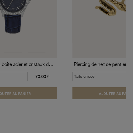
Montre femme, boîte acier et cristaux de synthèse, bracelet en cuir de vache et verre minéral
Piercing de nez serpent en or
70.00 €
Taille unique
OUTER AU PANIER
AJOUTER AU PANIE