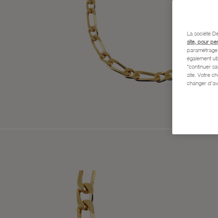
La société De
site, pour pe
paramétrage e
également uti
"continuer s
site. Votre c
changer d'av