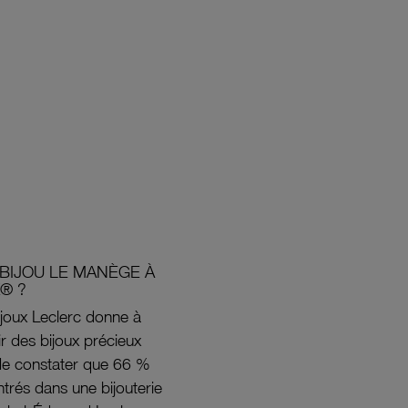
BIJOU LE MANÈGE À
® ?
joux Leclerc donne à
rir des bijoux précieux
s de constater que 66 %
ntrés dans une bijouterie