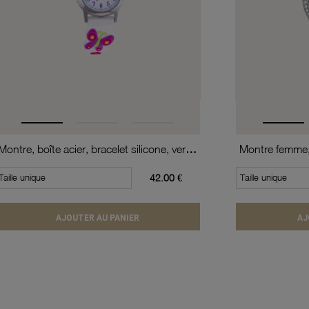
Montre, boîte acier, bracelet silicone, verre minéral, kids
Taille unique
42.00 €
Taille unique
AJOUTER AU PANIER
AJ