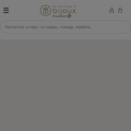
×
Sign in
Retour à l'accueil du site 
☰
You need to be logged in to save products in your wish list.
Rechercher un bijou, un cadeau, mariage, baptême...
Cancel
Sign in