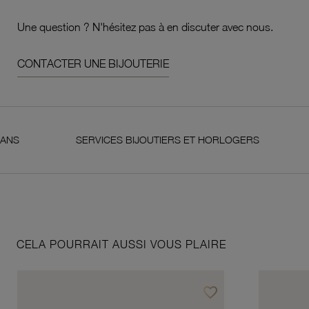
Une question ? N'hésitez pas à en discuter avec nous.
CONTACTER UNE BIJOUTERIE
SERVICES BIJOUTIERS ET HORLOGERS
SATI
CELA POURRAIT AUSSI VOUS PLAIRE
favorite_border
Ajouter à vos favoris