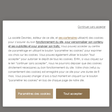
Continuer sans accepter
La société Devinlec, éditeur de ce site, et
ses partenaires
utilise(nt) des cookies
pour s'assurer du bon
fonctionnement du site, pour personnaliser son contenu
et ses publicités et pour analyser son trafic.
Vous pouvez accéder au centre
de paramétrage en utilisant le bouton “paramétrer les cookies” pour exprimer
vos choix sur les cookies. Vous pouvez également utiliser le bouton "tout
accepter" pour autoriser le dépôt de tous les cookies. Enfin, si vous cliquez sur
le lien "continuer sans accepter", nous ne pourrons déposer que des cookies
strictement nécessaires au bon fonctionnement du site. Votre choix (refus ou
consentement des cookies) est enregistré pour ce site pour une durée de 6
mois. Vous pouvez changer d'avis à tout moment en cliquant sur le bouton
"paramétrer les cookies" en bas de chaque page de notre site.
Paramètres des cookies
Tout accepter