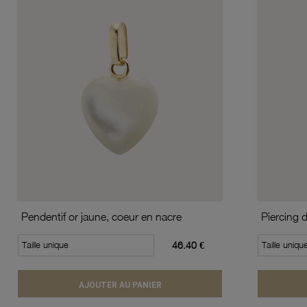
Pendentif or jaune, coeur en nacre
Piercing 
Taille unique
46.40 €
Taille uniqu
AJOUTER AU PANIER