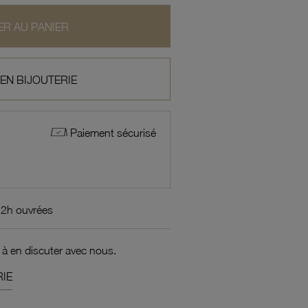
R AU PANIER
 EN BIJOUTERIE
Paiement sécurisé
72h ouvrées
 à en discuter avec nous.
IE