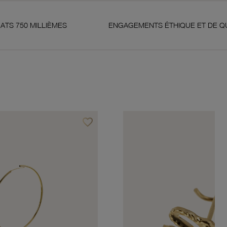
ÈMES
ENGAGEMENTS ÉTHIQUE ET DE QUALITÉ
favorite_border
Ajouter à vos favoris