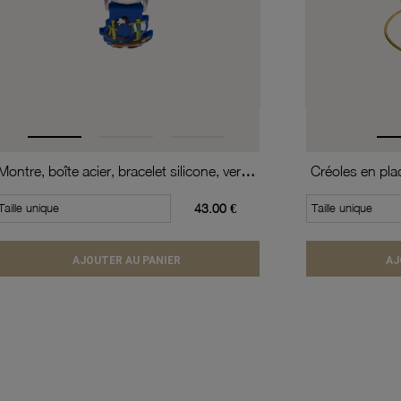
Montre, boîte acier, bracelet silicone, verre minéral, kids
Taille unique
43.00 €
Taille unique
AJOUTER AU PANIER
AJ