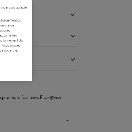
tinuer sans accepter
ctionnement du
centre de
s pouvez
z sur le lien
onctionnement du
is. Vous pouvez
e notre site.
 et Garantie
 plusieurs fois avec Floa