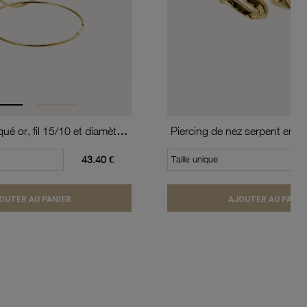
Créoles en plaqué or, fil 15/10 et diamètre 60 mm
Piercing de nez serpent en or
43.40 €
Taille unique
OUTER AU PANIER
AJOUTER AU PANIE