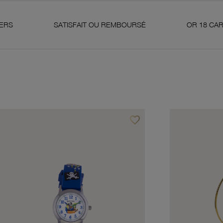
SATISFAIT OU REMBOURSÉ
OR 18 CARATS 750 MILLI
favorite_border
avoris
Ajouter à vos favoris