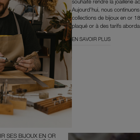
souhaité rendre la joaillerie a
Aujourd'hui, nous continuon
collections de bijoux en or 1
plaqué or à des tarifs aborda
EN SAVOIR PLUS
R SES BIJOUX EN OR