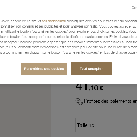
Con
Description
vinlec, éditeur de ce site, et
ses partenaires
utilise(nt) des cookies pour s'assurer du bon
fon
rsonnaliser son contenu et ses publicités et pour analyser son trafic.
Vous pouvez accéder au 
n utilisant le bouton “paramétrer les cookies” pour exprimer vos choix sur les cookies. Vou
Caractéristiques détaillées
liser le bouton "tout accepter" pour autoriser le dépôt de tous les cookies. Enfin, si vous clique
ans accepter", nous ne pourrons déposer que des cookies strictement nécessaires au bon f
hoix (refus ou consentement des cookies) est enregistré pour ce site pour une durée de 6 mo
is à tout moment en cliquant sur le bouton "paramétrer les cookies" en bas de chaque page d
Paiement, Livraison, Retours
Paramètres des cookies
Tout accepter
41
,10 €
Profitez des paiements en