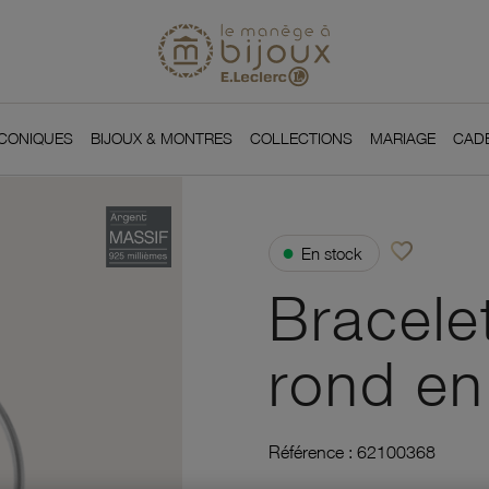
Si
Retour à l'accueil du
You
ICONIQUES
BIJOUX & MONTRES
COLLECTIONS
MARIAGE
CAD
favorite_border
●
En stock
Ajouter à vos f
Bracelet
rond en
Référence :
62100368