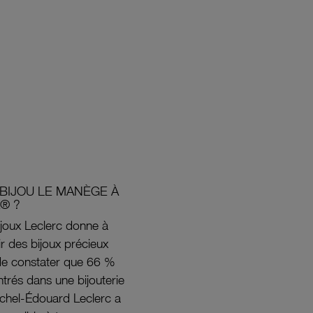
BIJOU LE MANÈGE À
® ?
joux Leclerc donne à
rir des bijoux précieux
s de constater que 66 %
ntrés dans une bijouterie
ichel-Édouard Leclerc a