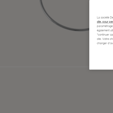
La société De
site, pour pe
paramétrage e
également uti
"continuer s
site. Votre c
changer d'av