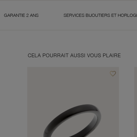
 ANS
SERVICES BIJOUTIERS ET HORLOGERS
CELA POURRAIT AUSSI VOUS PLAIRE
favorite_border
Ajouter à vos f