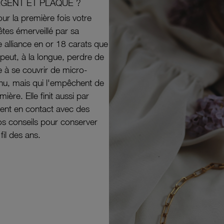
RGENT ET PLAQUÉ ?
ur la première fois votre
êtes émerveillé par sa
e alliance en or 18 carats que
peut, à la longue, perdre de
e à se couvrir de micro-
il nu, mais qui l'empêchent de
mière. Elle finit aussi par
ouvent en contact avec des
nos conseils pour conserver
 fil des ans.