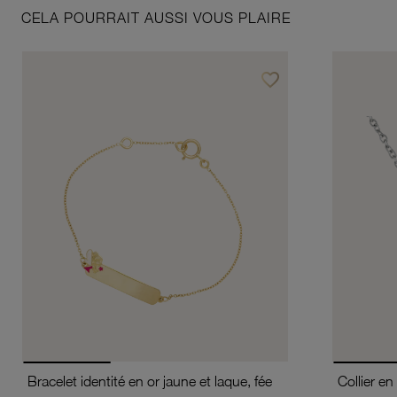
CELA POURRAIT AUSSI VOUS PLAIRE
favorite_border
Ajouter à vos favoris
Bracelet identité en or jaune et laque, fée