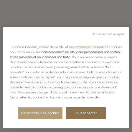
Continuer sans accepter
La société Devinlec, éditeur de ce site, et
ses partenaires
utilise(nt) des cookies
pour s'assurer du bon
fonctionnement du site, pour personnaliser son contenu
et ses publicités et pour analyser son trafic.
Vous pouvez accéder au centre
de paramétrage en utilisant le bouton “paramétrer les cookies” pour exprimer
vos choix sur les cookies. Vous pouvez également utiliser le bouton "tout
accepter" pour autoriser le dépôt de tous les cookies. Enfin, si vous cliquez sur
le lien "continuer sans accepter", nous ne pourrons déposer que des cookies
strictement nécessaires au bon fonctionnement du site. Votre choix (refus ou
consentement des cookies) est enregistré pour ce site pour une durée de 6
mois. Vous pouvez changer d'avis à tout moment en cliquant sur le bouton
"paramétrer les cookies" en bas de chaque page de notre site.
Paramètres des cookies
Tout accepter