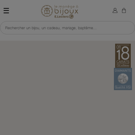
×
Sign in
Retour à l'accueil du site 
☰
You need to be logged in to save products in your wish list.
Rechercher un bijou, un cadeau, mariage, baptême...
Cancel
Sign in