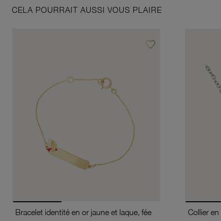
CELA POURRAIT AUSSI VOUS PLAIRE
favorite_border
Ajouter à vos favoris
Bracelet identité en or jaune et laque, fée