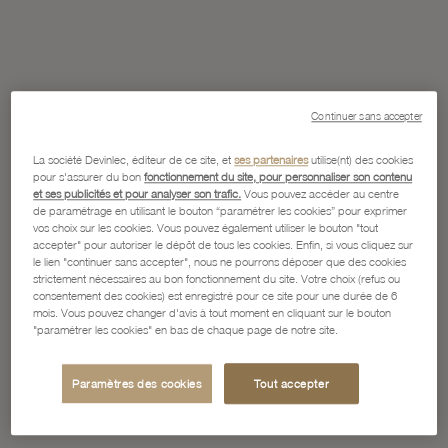
Continuer sans accepter
La société Devinlec, éditeur de ce site, et
ses partenaires
utilise(nt) des cookies
pour s'assurer du bon
fonctionnement du site, pour personnaliser son contenu
et ses publicités et pour analyser son trafic.
Vous pouvez accéder au centre
de paramétrage en utilisant le bouton “paramétrer les cookies” pour exprimer
vos choix sur les cookies. Vous pouvez également utiliser le bouton "tout
accepter" pour autoriser le dépôt de tous les cookies. Enfin, si vous cliquez sur
le lien "continuer sans accepter", nous ne pourrons déposer que des cookies
strictement nécessaires au bon fonctionnement du site. Votre choix (refus ou
consentement des cookies) est enregistré pour ce site pour une durée de 6
mois. Vous pouvez changer d'avis à tout moment en cliquant sur le bouton
"paramétrer les cookies" en bas de chaque page de notre site.
Paramètres des cookies
Tout accepter