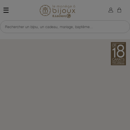
×
Sign in
Retour à l'accueil du site 
☰
You need to be logged in to save products in your wish list.
Rechercher un bijou, un cadeau, mariage, baptême...
Cancel
Sign in