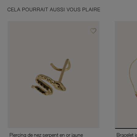
CELA POURRAIT AUSSI VOUS PLAIRE
favorite_border
Ajouter à vos favoris
Piercing de nez serpent en or jaune
Bracelet i