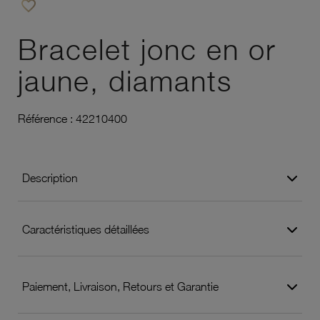
favorite_border
Ajouter à vos favoris
Bracelet jonc en or
jaune, diamants
Référence :
42210400
Description
Caractéristiques détaillées
Paiement, Livraison, Retours et Garantie