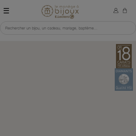
×
Sign in
Retour à l'accueil du site 
☰
You need to be logged in to save products in your wish list.
Rechercher un bijou, un cadeau, mariage, baptême...
Cancel
Sign in