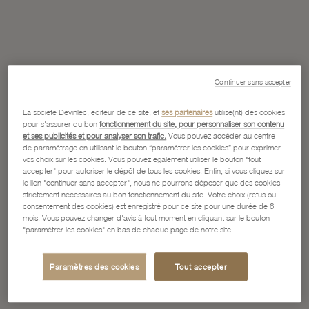
Continuer sans accepter
La société Devinlec, éditeur de ce site, et
ses partenaires
utilise(nt) des cookies
pour s'assurer du bon
fonctionnement du site, pour personnaliser son contenu
et ses publicités et pour analyser son trafic.
Vous pouvez accéder au centre
de paramétrage en utilisant le bouton “paramétrer les cookies” pour exprimer
vos choix sur les cookies. Vous pouvez également utiliser le bouton "tout
accepter" pour autoriser le dépôt de tous les cookies. Enfin, si vous cliquez sur
le lien "continuer sans accepter", nous ne pourrons déposer que des cookies
strictement nécessaires au bon fonctionnement du site. Votre choix (refus ou
consentement des cookies) est enregistré pour ce site pour une durée de 6
mois. Vous pouvez changer d'avis à tout moment en cliquant sur le bouton
"paramétrer les cookies" en bas de chaque page de notre site.
Paramètres des cookies
Tout accepter