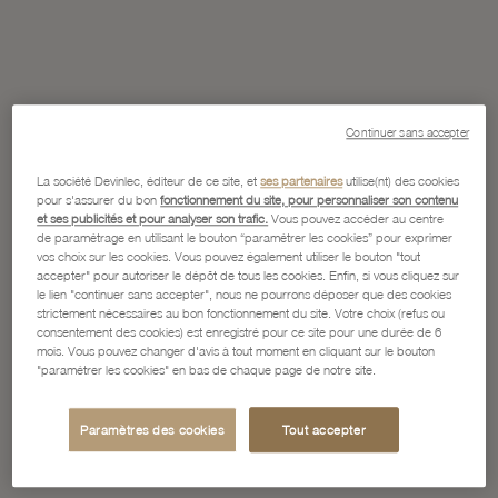
Continuer sans accepter
La société Devinlec, éditeur de ce site, et
ses partenaires
utilise(nt) des cookies
pour s'assurer du bon
fonctionnement du site, pour personnaliser son contenu
et ses publicités et pour analyser son trafic.
Vous pouvez accéder au centre
de paramétrage en utilisant le bouton “paramétrer les cookies” pour exprimer
vos choix sur les cookies. Vous pouvez également utiliser le bouton "tout
accepter" pour autoriser le dépôt de tous les cookies. Enfin, si vous cliquez sur
le lien "continuer sans accepter", nous ne pourrons déposer que des cookies
strictement nécessaires au bon fonctionnement du site. Votre choix (refus ou
consentement des cookies) est enregistré pour ce site pour une durée de 6
mois. Vous pouvez changer d'avis à tout moment en cliquant sur le bouton
"paramétrer les cookies" en bas de chaque page de notre site.
Paramètres des cookies
Tout accepter