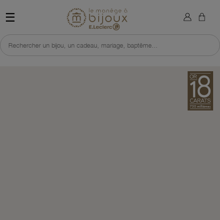
×
Sign in
Retour à l'accueil du site 
☰
You need to be logged in to save products in your wish list.
Rechercher un bijou, un cadeau, mariage, baptême...
Cancel
Sign in