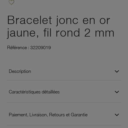
favorite_border
Ajouter à vos favoris
Bracelet jonc en or
jaune, fil rond 2 mm
Référence :
32209019
Description
Caractéristiques détaillées
Paiement, Livraison, Retours et Garantie