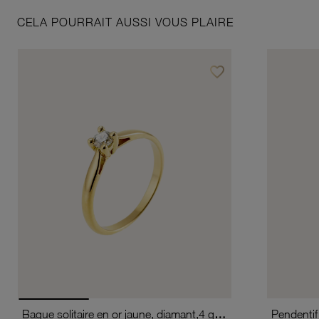
CELA POURRAIT AUSSI VOUS PLAIRE
favorite_border
Ajouter à vos favoris
Bague solitaire en or jaune, diamant,4 griffes
Pendentif