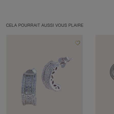
CELA POURRAIT AUSSI VOUS PLAIRE
favorite_border
Ajouter à vos favoris