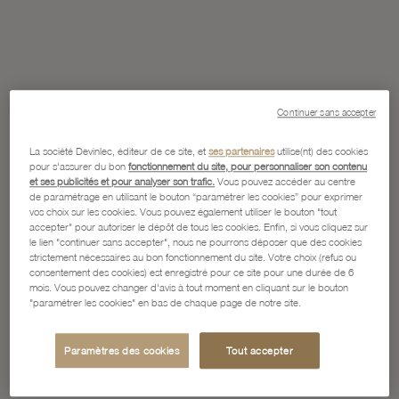
Continuer sans accepter
La société Devinlec, éditeur de ce site, et
ses partenaires
utilise(nt) des cookies
pour s'assurer du bon
fonctionnement du site, pour personnaliser son contenu
et ses publicités et pour analyser son trafic.
Vous pouvez accéder au centre
de paramétrage en utilisant le bouton “paramétrer les cookies” pour exprimer
vos choix sur les cookies. Vous pouvez également utiliser le bouton "tout
accepter" pour autoriser le dépôt de tous les cookies. Enfin, si vous cliquez sur
le lien "continuer sans accepter", nous ne pourrons déposer que des cookies
strictement nécessaires au bon fonctionnement du site. Votre choix (refus ou
consentement des cookies) est enregistré pour ce site pour une durée de 6
mois. Vous pouvez changer d'avis à tout moment en cliquant sur le bouton
"paramétrer les cookies" en bas de chaque page de notre site.
Paramètres des cookies
Tout accepter