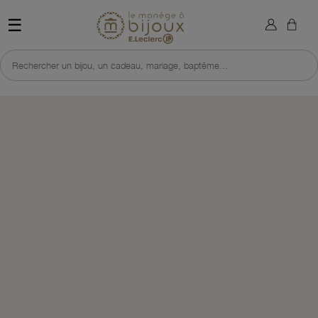
×
Sign in
Retour à l'accueil du site 
☰
You need to be logged in to save products in your wish list.
Rechercher un bijou, un cadeau, mariage, baptême...
Cancel
Sign in