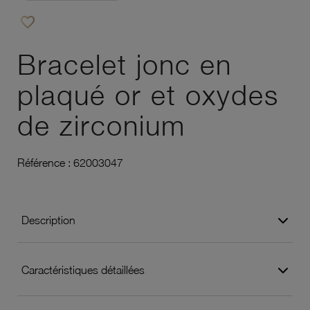
favorite_border
Ajouter à vos favoris
Bracelet jonc en
plaqué or et oxydes
de zirconium
Référence :
62003047
Description
Caractéristiques détaillées