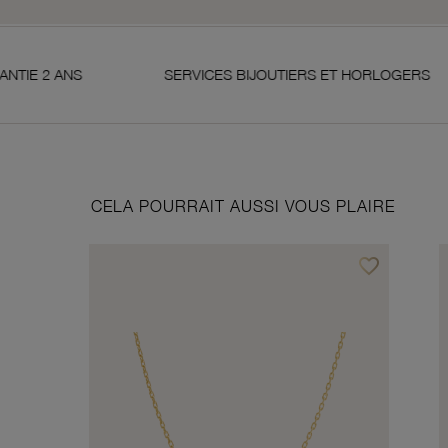
S
SERVICES BIJOUTIERS ET HORLOGERS
SA
CELA POURRAIT AUSSI VOUS PLAIRE
favorite_border
Ajouter à vos f