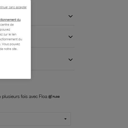
tinuer sans accepter
ctionnement du
centre de
s pouvez
z sur le lien
onctionnement du
is. Vous pouvez
e notre site.
 et Garantie
 plusieurs fois avec Floa