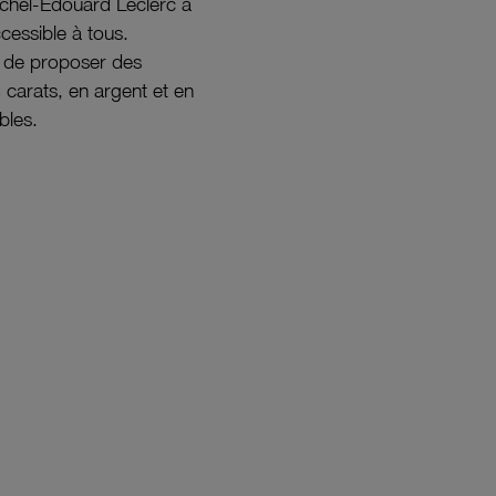
ichel-Édouard Leclerc a
ccessible à tous.
s de proposer des
8 carats, en argent et en
bles.