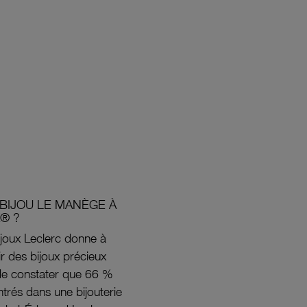
BIJOU LE MANÈGE À
® ?
joux Leclerc donne à
rir des bijoux précieux
s de constater que 66 %
ntrés dans une bijouterie