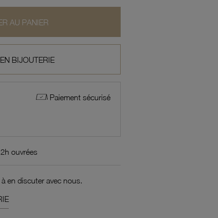
R AU PANIER
 EN BIJOUTERIE
Paiement sécurisé
72h ouvrées
 à en discuter avec nous.
IE