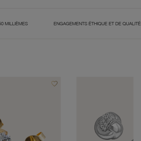
S
ENGAGEMENTS ÉTHIQUE ET DE QUALITÉ
favorite_border
Ajouter à vos favoris