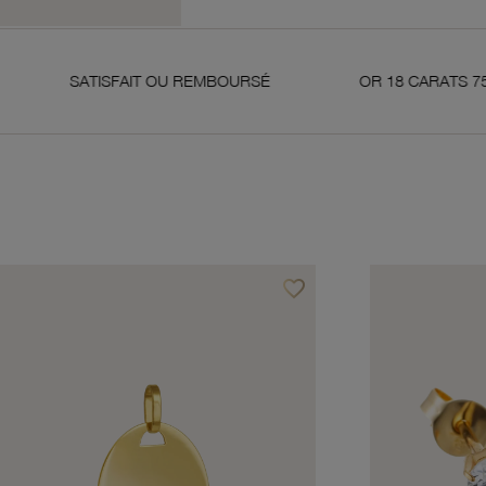
TISFAIT OU REMBOURSÉ
OR 18 CARATS 750 MILLIÈME
favorite_border
avoris
Ajouter à vos favoris