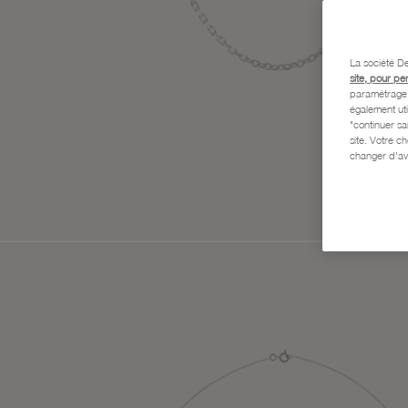
La société De
site, pour pe
paramétrage e
également uti
"continuer s
site. Votre c
changer d'av