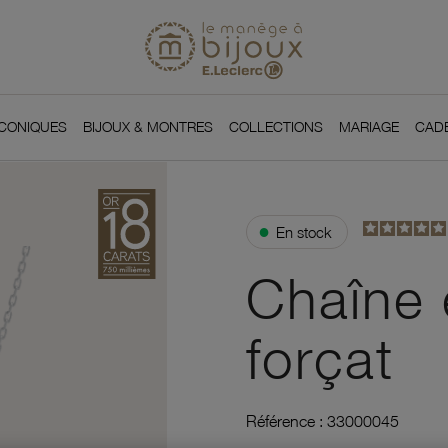
Si
Retour à l'accueil du
You
ICONIQUES
BIJOUX & MONTRES
COLLECTIONS
MARIAGE
CAD
●
En stock
Chaîne e
forçat
Référence :
33000045