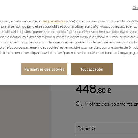
Con
Description
vinlec, éditeur de ce site, et
ses partenaires
utilise(nt) des cookies pour s'assurer du bon
fon
rsonnaliser son contenu et ses publicités et pour analyser son trafic.
Vous pouvez accéder au 
n utilisant le bouton “paramétrer les cookies” pour exprimer vos choix sur les cookies. Vou
liser le bouton "tout accepter" pour autoriser le dépôt de tous les cookies. Enfin, si vous clique
Caractéristiques détaillées
ans accepter", nous ne pourrons déposer que des cookies strictement nécessaires au bon f
hoix (refus ou consentement des cookies) est enregistré pour ce site pour une durée de 6 mo
is à tout moment en cliquant sur le bouton "paramétrer les cookies" en bas de chaque page d
Paiement, Livraison, Retours
Paramètres des cookies
Tout accepter
448
,30 €
Profitez des paiements en