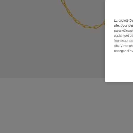
La société De
site, pour pe
paramétrage e
également uti
"continuer s
site. Votre c
changer d'av