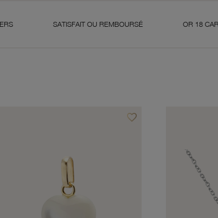
SATISFAIT OU REMBOURSÉ
OR 18 CARATS 750 MIL
favorite_border
avoris
Ajouter à vos favoris