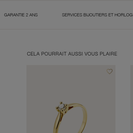
2 ANS
SERVICES BIJOUTIERS ET HORLOGERS
CELA POURRAIT AUSSI VOUS PLAIRE
favorite_border
Ajouter à vos f