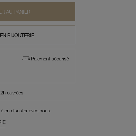
R AU PANIER
 EN BIJOUTERIE
Paiement sécurisé
72h ouvrées
 à en discuter avec nous.
IE