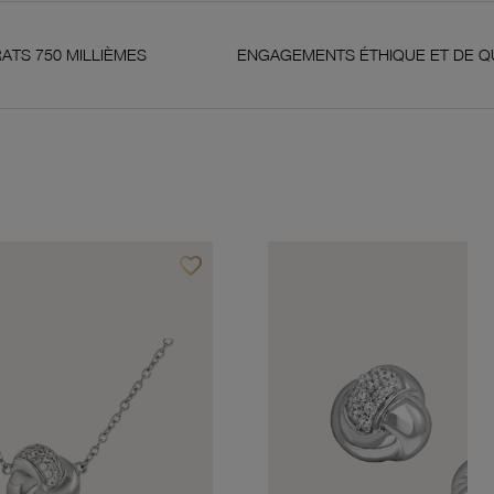
LIÈMES
ENGAGEMENTS ÉTHIQUE ET DE QUALITÉ
favorite_border
Ajouter à vos favoris