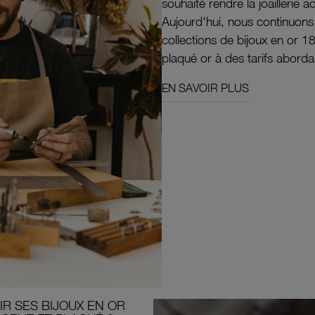
souhaité rendre la joaillerie a
Aujourd'hui, nous continuon
collections de bijoux en or 1
plaqué or à des tarifs aborda
EN SAVOIR PLUS
R SES BIJOUX EN OR