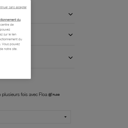
tinuer sans accepter
ctionnement du
centre de
s pouvez
z sur le lien
onctionnement du
is. Vous pouvez
e notre site.
 et Garantie
 plusieurs fois avec Floa