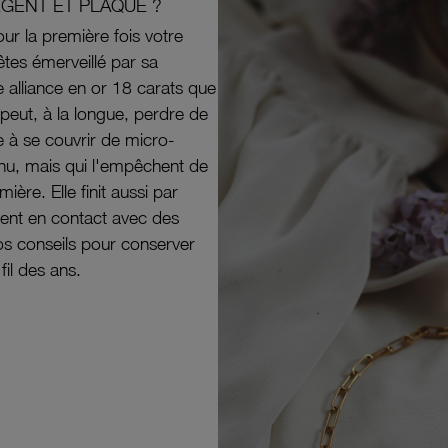
RGENT ET PLAQUÉ ?
ur la première fois votre
êtes émerveillé par sa
e alliance en or 18 carats que
peut, à la longue, perdre de
e à se couvrir de micro-
il nu, mais qui l'empêchent de
mière. Elle finit aussi par
ouvent en contact avec des
nos conseils pour conserver
 fil des ans.