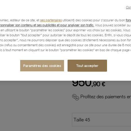
Con
Description
vinlec, éditeur de ce site, et
ses partenaires
utilise(nt) des cookies pour s'assurer du bon
fon
rsonnaliser son contenu et ses publicités et pour analyser son trafic.
Vous pouvez accéder au 
n utilisant le bouton “paramétrer les cookies” pour exprimer vos choix sur les cookies. Vou
Caractéristiques détaillées
liser le bouton "tout accepter" pour autoriser le dépôt de tous les cookies. Enfin, si vous clique
ans accepter", nous ne pourrons déposer que des cookies strictement nécessaires au bon f
hoix (refus ou consentement des cookies) est enregistré pour ce site pour une durée de 6 mo
is à tout moment en cliquant sur le bouton "paramétrer les cookies" en bas de chaque page d
Paiement, Livraison, Retours
Paramètres des cookies
Tout accepter
950
,90 €
Profitez des paiements en