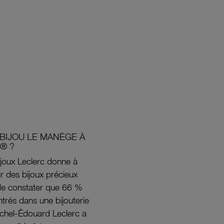
BIJOU LE MANÈGE À
® ?
joux Leclerc donne à
rir des bijoux précieux
s de constater que 66 %
ntrés dans une bijouterie
ichel-Édouard Leclerc a