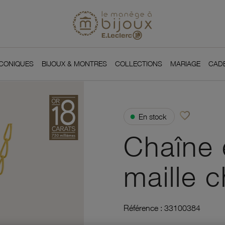
Si
Retour à l'accueil du
You
ICONIQUES
BIJOUX & MONTRES
COLLECTIONS
MARIAGE
CAD
favorite_border
●
En stock
Ajouter à vos f
Chaîne 
maille c
Référence :
33100384