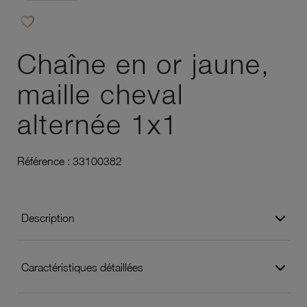
favorite_border
Ajouter à vos favoris
Chaîne en or jaune,
maille cheval
alternée 1x1
Référence :
33100382
Description
Caractéristiques détaillées