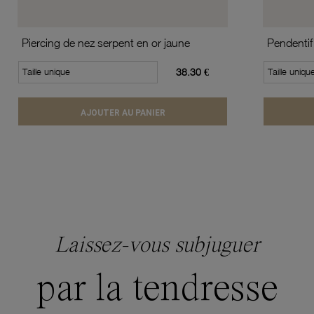
Piercing de nez serpent en or jaune
Pendentif
Taille unique
38.30 €
Taille uniqu
AJOUTER AU PANIER
Laissez-vous subjuguer
par la tendresse