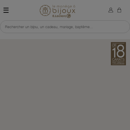
×
Sign in
Retour à l'accueil du site 
☰
You need to be logged in to save products in your wish list.
Rechercher un bijou, un cadeau, mariage, baptême...
Cancel
Sign in