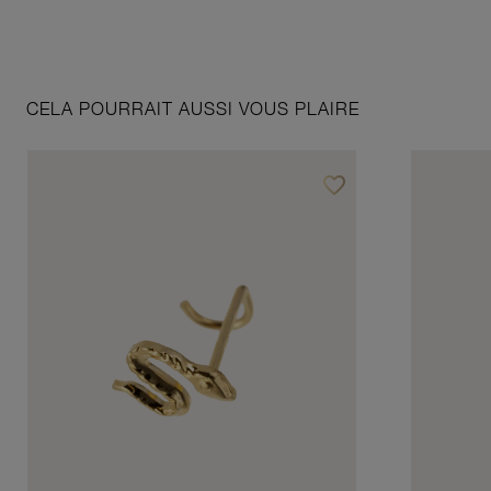
CELA POURRAIT AUSSI VOUS PLAIRE
favorite_border
Ajouter à vos favoris