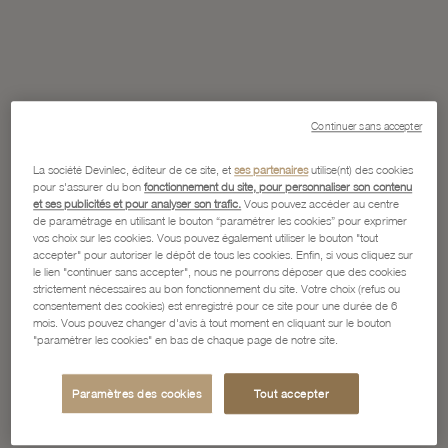
Continuer sans accepter
La société Devinlec, éditeur de ce site, et
ses partenaires
utilise(nt) des cookies
pour s'assurer du bon
fonctionnement du site, pour personnaliser son contenu
et ses publicités et pour analyser son trafic.
Vous pouvez accéder au centre
de paramétrage en utilisant le bouton “paramétrer les cookies” pour exprimer
vos choix sur les cookies. Vous pouvez également utiliser le bouton "tout
accepter" pour autoriser le dépôt de tous les cookies. Enfin, si vous cliquez sur
le lien "continuer sans accepter", nous ne pourrons déposer que des cookies
strictement nécessaires au bon fonctionnement du site. Votre choix (refus ou
consentement des cookies) est enregistré pour ce site pour une durée de 6
mois. Vous pouvez changer d'avis à tout moment en cliquant sur le bouton
"paramétrer les cookies" en bas de chaque page de notre site.
Paramètres des cookies
Tout accepter