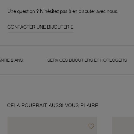
Une question ? N'hésitez pas à en discuter avec nous.
CONTACTER UNE BIJOUTERIE
 ANS
SERVICES BIJOUTIERS ET HORLOGERS
CELA POURRAIT AUSSI VOUS PLAIRE
favorite_border
Ajouter à vos favoris