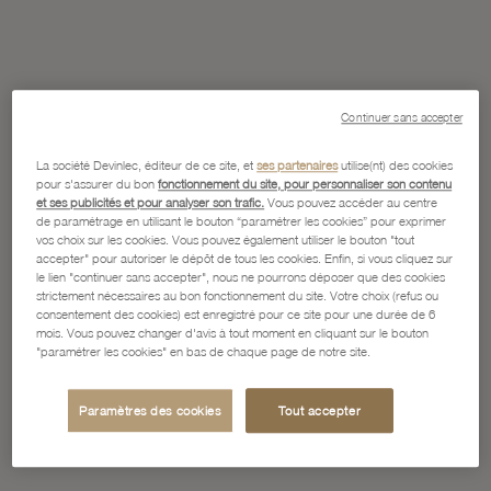
Continuer sans accepter
La société Devinlec, éditeur de ce site, et
ses partenaires
utilise(nt) des cookies
pour s'assurer du bon
fonctionnement du site, pour personnaliser son contenu
et ses publicités et pour analyser son trafic.
Vous pouvez accéder au centre
de paramétrage en utilisant le bouton “paramétrer les cookies” pour exprimer
vos choix sur les cookies. Vous pouvez également utiliser le bouton "tout
accepter" pour autoriser le dépôt de tous les cookies. Enfin, si vous cliquez sur
le lien "continuer sans accepter", nous ne pourrons déposer que des cookies
strictement nécessaires au bon fonctionnement du site. Votre choix (refus ou
consentement des cookies) est enregistré pour ce site pour une durée de 6
mois. Vous pouvez changer d'avis à tout moment en cliquant sur le bouton
"paramétrer les cookies" en bas de chaque page de notre site.
Paramètres des cookies
Tout accepter