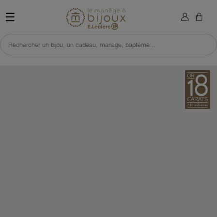
×
Sign in
Retour à l'accueil du site 
☰
You need to be logged in to save products in your wish list.
Rechercher un bijou, un cadeau, mariage, baptême...
Cancel
Sign in