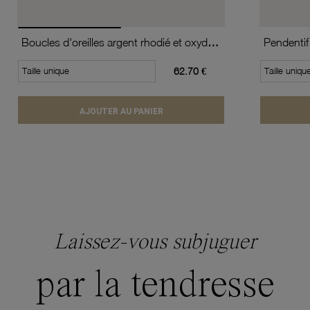
Boucles d'oreilles argent rhodié et oxydes de zirconium
Pendentif
Taille unique
62.70 €
Taille uniqu
AJOUTER AU PANIER
Laissez-vous subjuguer
par la tendresse