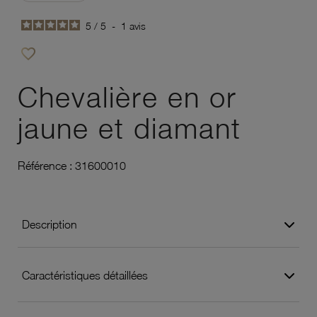
5
/
5
-
1
avis
favorite_border
Ajouter à vos favoris
Chevalière en or
jaune et diamant
Référence :
31600010
Description
Caractéristiques détaillées