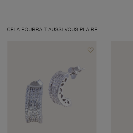
CELA POURRAIT AUSSI VOUS PLAIRE
favorite_border
Ajouter à vos favoris