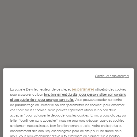
Continuer sans accepter
La société Devinlec, éditeur de ce site, et
ses partenaires
utilise(nt) des cookies
pour s'assurer du bon
fonctionnement du site, pour personnaliser son contenu
et ses publicités et pour analyser son trafic.
Vous pouvez accéder au centre
de paramétrage en utilisant le bouton “paramétrer les cookies” pour exprimer
vos choix sur les cookies. Vous pouvez également utiliser le bouton "tout
accepter" pour autoriser le dépôt de tous les cookies. Enfin, si vous cliquez sur
le lien "continuer sans accepter", nous ne pourrons déposer que des cookies
strictement nécessaires au bon fonctionnement du site. Votre choix (refus ou
consentement des cookies) est enregistré pour ce site pour une durée de 6
mois. Vous pouvez changer d'avis à tout moment en cliquant sur le bouton