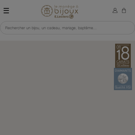
×
Sign in
Retour à l'accueil du site 
☰
You need to be logged in to save products in your wish list.
Rechercher un bijou, un cadeau, mariage, baptême...
Cancel
Sign in