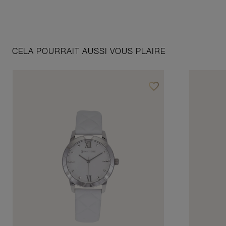
CELA POURRAIT AUSSI VOUS PLAIRE
favorite_border
Ajouter à vos favoris