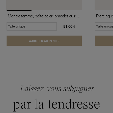
Montre femme, boîte acier, bracelet cuir de vache et verre minéral
Piercing 
Taille unique
81.00 €
Taille uniqu
AJOUTER AU PANIER
Laissez-vous subjuguer
par la tendresse