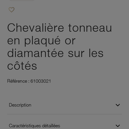
favorite_border
Ajouter à vos favoris
Chevalière tonneau
en plaqué or
diamantée sur les
côtés
Référence :
61003021
Description
Caractéristiques détaillées