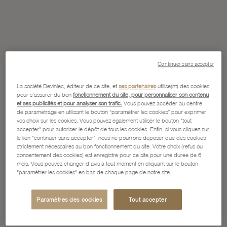
Continuer sans accepter
La société Devinlec, éditeur de ce site, et
ses partenaires
utilise(nt) des cookies
pour s'assurer du bon
fonctionnement du site, pour personnaliser son contenu
et ses publicités et pour analyser son trafic.
Vous pouvez accéder au centre
de paramétrage en utilisant le bouton “paramétrer les cookies” pour exprimer
vos choix sur les cookies. Vous pouvez également utiliser le bouton "tout
accepter" pour autoriser le dépôt de tous les cookies. Enfin, si vous cliquez sur
le lien "continuer sans accepter", nous ne pourrons déposer que des cookies
strictement nécessaires au bon fonctionnement du site. Votre choix (refus ou
consentement des cookies) est enregistré pour ce site pour une durée de 6
mois. Vous pouvez changer d'avis à tout moment en cliquant sur le bouton
"paramétrer les cookies" en bas de chaque page de notre site.
Paramètres des cookies
Tout accepter