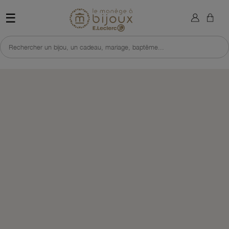
×
Sign in
Retour à l'accueil du site 
☰
You need to be logged in to save products in your wish list.
Rechercher un bijou, un cadeau, mariage, baptême...
Cancel
Sign in