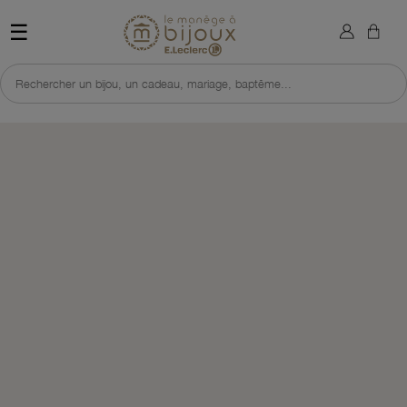
×
Sign in
Retour à l'accueil du site 
☰
You need to be logged in to save products in your wish list.
Rechercher un bijou, un cadeau, mariage, baptême...
Cancel
Sign in