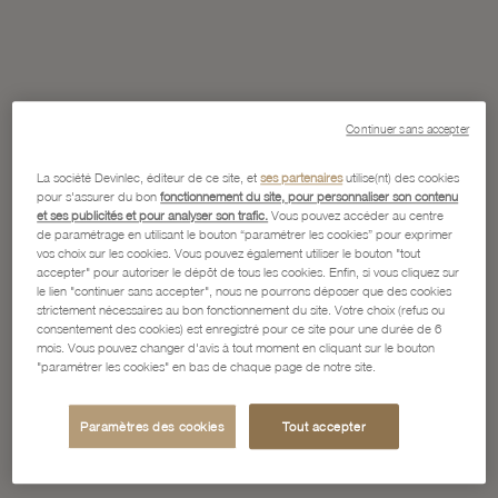
Continuer sans accepter
La société Devinlec, éditeur de ce site, et
ses partenaires
utilise(nt) des cookies
pour s'assurer du bon
fonctionnement du site, pour personnaliser son contenu
et ses publicités et pour analyser son trafic.
Vous pouvez accéder au centre
de paramétrage en utilisant le bouton “paramétrer les cookies” pour exprimer
vos choix sur les cookies. Vous pouvez également utiliser le bouton "tout
accepter" pour autoriser le dépôt de tous les cookies. Enfin, si vous cliquez sur
le lien "continuer sans accepter", nous ne pourrons déposer que des cookies
strictement nécessaires au bon fonctionnement du site. Votre choix (refus ou
consentement des cookies) est enregistré pour ce site pour une durée de 6
mois. Vous pouvez changer d'avis à tout moment en cliquant sur le bouton
"paramétrer les cookies" en bas de chaque page de notre site.
Paramètres des cookies
Tout accepter