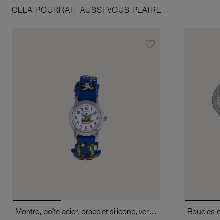
CELA POURRAIT AUSSI VOUS PLAIRE
favorite_border
Ajouter à vos favoris
Montre, boîte acier, bracelet silicone, verre minéral, kids